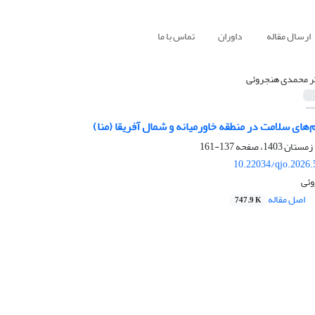
ارسال مقاله
داوران
تماس با ما
ر محمدی هنجروئی
‌های سلامت در منطقه خاورمیانه و شمال آفریقا (منا)
137-161
10.22034/qjo.2026.
وئی
اصل مقاله
747.9 K