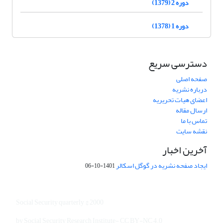
دوره 2 (1379)
دوره 1 (1378)
دسترسی سریع
صفحه اصلی
درباره نشریه
اعضای هیات تحریریه
ارسال مقاله
تماس با ما
نقشه سایت
آخرین اخبار
ایجاد صفحه نشریه در گوگل اسکالر
1401-10-06
Social Security quarterly © 2000
by Social Security Research Institute- CC BY-NC 4.0