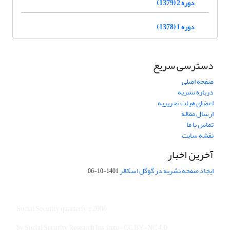
دوره 2 (1379)
دوره 1 (1378)
دسترسی سریع
صفحه اصلی
درباره نشریه
اعضای هیات تحریریه
ارسال مقاله
تماس با ما
نقشه سایت
آخرین اخبار
ایجاد صفحه نشریه در گوگل اسکالر
1401-10-06
Social Security quarterly © 2000
by Social Security Research Institute- CC BY-NC 4.0