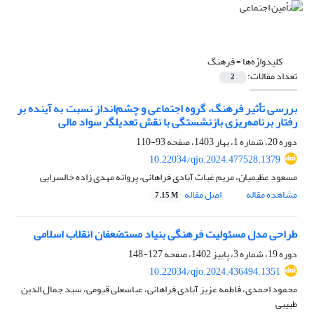
کلیدواژه‌ها =
فرهنگ
تعداد مقالات:
2
بررسی تأثیر فرهنگ، گروه اجتماعی و چشم‌انداز نسبت به آینده بر
رفتار برنامه‌ریزی بازنشستگی با نقش تعدیلگر سواد مالی
دوره 20، شماره 1، بهار 1403، صفحه
93-110
10.22034/qjo.2024.477528.1379
مسعود عظیمیان، مریم غیاث آبادی فراهانی، پروانه مهدی زاده خالسرایی
مشاهده مقاله
اصل مقاله
7.15 M
طراحی مدل مسئولیت فرهنگی بنیاد مستضعفان انقلاب اسلامی
دوره 19، شماره 3، پاییز 1402، صفحه
127-148
10.22034/qjo.2024.436494.1351
محمود احمدی، فاطمه عزیز آبادی فراهانی، عباسعلی قیومی، سید جمال الدین
طبیبی