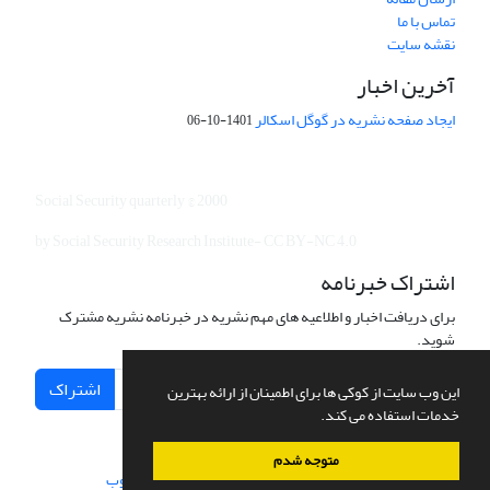
تماس با ما
نقشه سایت
آخرین اخبار
ایجاد صفحه نشریه در گوگل اسکالر
1401-10-06
Social Security quarterly © 2000
by Social Security Research Institute- CC BY-NC 4.0
اشتراک خبرنامه
برای دریافت اخبار و اطلاعیه های مهم نشریه در خبرنامه نشریه مشترک
شوید.
اشتراک
این وب سایت از کوکی ها برای اطمینان از ارائه بهترین
خدمات استفاده می کند.
متوجه شدم
سامانه مدیریت نشریات علمی.
طراحی و پیاده سازی از
سیناوب