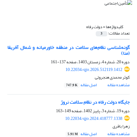
کلیدواژه‌ها =
دولت رفاه
تعداد مقالات:
3
گونه‌شناسی نظام‌های سلامت در منطقه خاورمیانه و شمال آفریقا
(منا)
دوره 20، شماره 4، زمستان 1403، صفحه
137-161
10.22034/qjo.2026.512119.1412
کوثر محمدی هنجروئی
مشاهده مقاله
اصل مقاله
747.9 K
جایگاه دولت رفاه در نظام سلامت نروژ
دوره 19، شماره 3، پاییز 1402، صفحه
149-163
10.22034/qjo.2024.418777.1338
زهرا باقری
مشاهده مقاله
اصل مقاله
5.91 M