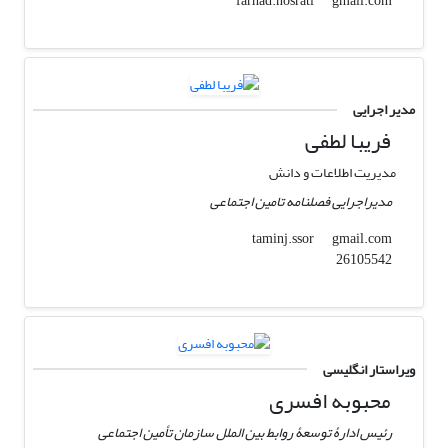
gmail.com
farhad.nosrati
مدیر اجرایی
فریبا لطفی
مدیریت اطلاعات و دانش
مدیراجرایی فصلنامه تامین اجتماعی
gmail.com
taminj.ssor
26105542
ویراستار انگلیسی
محبوبه افسری
رئیس ادارۀ توسعۀ روابط بین الملل سازمان تأمین اجتماعی