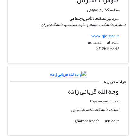
سیاستگذاری عمومی
سردبیر فصلنامه تأمین اجتماعی
دانشیار دانشکده حقوق و علوم سیاسی، دانشگاه تهران
www.qjo.ssor.ir
ut.ac.ir
ashtrian
02126105542
هیات تحریریه
وجه الله قربانی زاده
مدیریت سیستم ها
استاد، دانشگاه علامه طباطبایی
atu.ac.ir
ghorbanizadeh