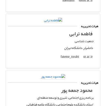
sbmu.ac.ir
haemami
هیات تحریریه
فاطمه ترابی
جمعیت شناسی
دانشیار، دانشگاه تهران
ut.ac.ir
fateme_torabi
هیات تحریریه
محمود جمعه پور
برنامه ریزی اجتماعی، شهری و توسعه منطقه ای
استاد دانشکده علوم اجتماعی، دانشگاه علامه طباطبائی