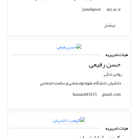
atu.ac.ir
jomehpoor
بیشتر
هیات تحریریه
حسن رفیعی
روانپزشکی
دانشیار، دانشگاه علوم توانبخشی و سلامت اجتماعی
gmail.com
hassan441015
هیات تحریریه
کیومرث اشتریان