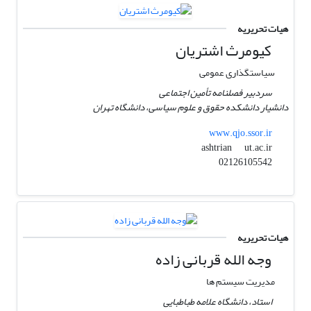
هیات تحریریه
کیومرث اشتریان
سیاستگذاری عمومی
سردبیر فصلنامه تأمین اجتماعی
دانشیار دانشکده حقوق و علوم سیاسی، دانشگاه تهران
www.qjo.ssor.ir
ut.ac.ir
ashtrian
02126105542
هیات تحریریه
وجه الله قربانی زاده
مدیریت سیستم ها
استاد، دانشگاه علامه طباطبایی