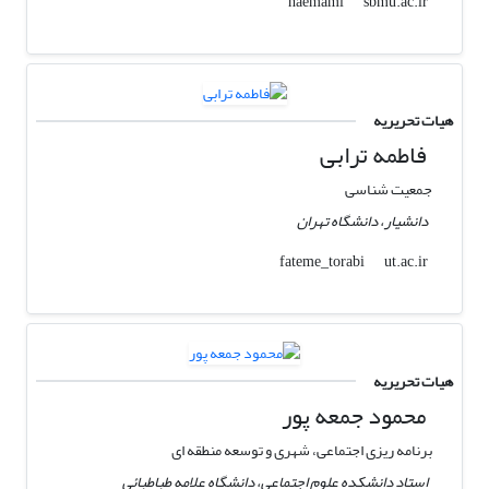
sbmu.ac.ir
haemami
هیات تحریریه
فاطمه ترابی
جمعیت شناسی
دانشیار، دانشگاه تهران
ut.ac.ir
fateme_torabi
هیات تحریریه
محمود جمعه پور
برنامه ریزی اجتماعی، شهری و توسعه منطقه ای
استاد دانشکده علوم اجتماعی، دانشگاه علامه طباطبائی