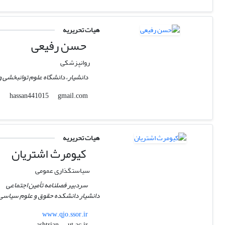
هیات تحریریه
حسن رفیعی
روانپزشکی
دانشیار، دانشگاه علوم توانبخشی 
gmail.com
hassan441015
هیات تحریریه
کیومرث اشتریان
سیاستگذاری عمومی
سردبیر فصلنامه تأمین اجتماعی
دانشیار دانشکده حقوق و علوم سیاسی،
www.qjo.ssor.ir
ut.ac.ir
ashtrian