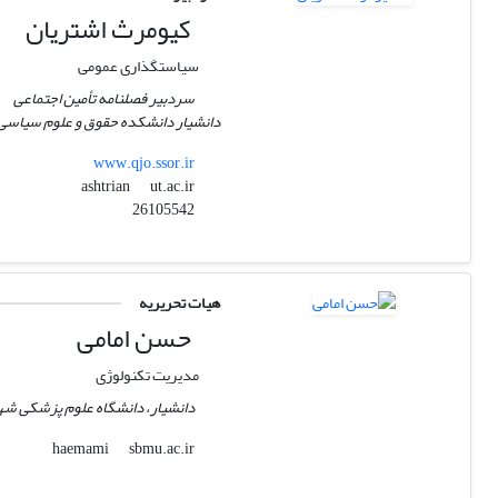
کیومرث اشتریان
سیاستگذاری عمومی
سردبیر فصلنامه تأمین اجتماعی
دانشیار دانشکده حقوق و علوم سیاسی،
www.qjo.ssor.ir
ut.ac.ir
ashtrian
26105542
هیات تحریریه
حسن امامی
مدیریت تکنولوژی
دانشیار، دانشگاه علوم پزشکی شه
sbmu.ac.ir
haemami