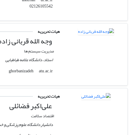
02126105542
هیات تحریریه
وجه الله قربانی زاده
مدیریت سیستم ها
استاد، دانشگاه علامه طباطبایی
atu.ac.ir
ghorbanizadeh
هیات تحریریه
علی‌اکبر فضائلی
اقتصاد سلامت
دانشیار دانشگاه علوم پزشکی و خ