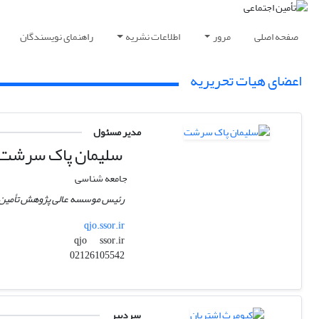
صفحه اصلی
مرور
اطلاعات نشریه
راهنمای نویسندگان
اعضای هیات تحریریه
مدیر مسئول
سلیمان پاک سرشت
جامعه شناسی
رئیس موسسه عالی پژوهش تأمین 
qjo.ssor.ir
ssor.ir
qjo
02126105542
سردبیر