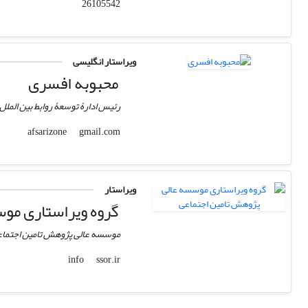
26105542
ویراستار انگلیسی
محبوبه افسری
رئیس ادارۀ توسعۀ روابط بین الملل
gmail.com
afsarizone
ویراستار
گروه ویراستاری مو
موسسه عالی پژوهش تامین اجتما
ssor.ir
info