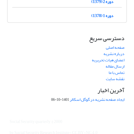
دوره 2 (1379)
دوره 1 (1378)
دسترسی سریع
صفحه اصلی
درباره نشریه
اعضای هیات تحریریه
ارسال مقاله
تماس با ما
نقشه سایت
آخرین اخبار
ایجاد صفحه نشریه در گوگل اسکالر
1401-10-06
Social Security quarterly © 2000
by Social Security Research Institute- CC BY-NC 4.0