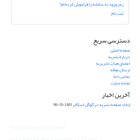
رمز ورود به سامانه را فراموش کرده ام!
ثبت نام
دسترسی سریع
صفحه اصلی
درباره نشریه
اعضای هیات تحریریه
ارسال مقاله
تماس با ما
نقشه سایت
آخرین اخبار
ایجاد صفحه نشریه در گوگل اسکالر
1401-10-06
Social Security quarterly © 2000
by Social Security Research Institute- CC BY-NC 4.0