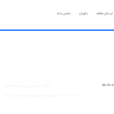
ارسال مقاله
داوران
تماس با ما
1401
Social Security quarterly © 2000
by Social Security Research Institute- CC BY-NC 4.0