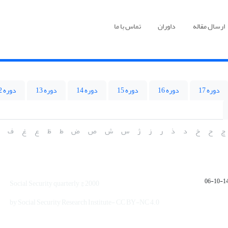
ارسال مقاله
داوران
تماس با ما
دوره 17
دوره 16
دوره 15
دوره 14
دوره 13
دوره 12
چ
ح
خ
د
ذ
ر
ز
ژ
س
ش
ص
ض
ط
ظ
ع
غ
ف
1401
Social Security quarterly © 2000
by Social Security Research Institute- CC BY-NC 4.0