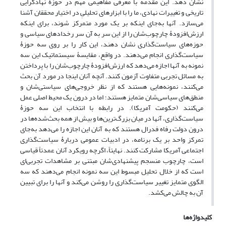
نشان دهد. این مقدمه با معرفی مفاهیمی مهم در حوزۀ نهادگرایی
تاریخی و تغییرات نهادی، ما را با ابزارهای تحلیلیِ در اختیار محققان آشنا
می‌سازد. آنها به‌جای اینکه بر یک مورد متمرکز شوند، برای اینکه
ارزش‌افزودۀ چارچوب‌شان را از این سر به آن سر رخدادهای سیاسی و
حوزه‌های سیاست‌گذاری نشان دهند، این‌ کار را بر روی سه‌ حوزۀ
سیاست‌گذاری انجام می‌دهند. در واقع، مقایسۀ سیستماتیک این سه
نمونه به آنها اجازه می‌دهد که ارزش‌افزودۀ چارچوب‌شان را با پرداختن
به مسائل تجربی متفاوت آزمون کنند. آنچه آنان اینجا در مورد آن بحث
می‌کنند، نمونه‌هایی هستند که از نظر خروجی‌های سیاستی‌شان و
منطق‌های سیاسی‌شان متمایز هستند؛ اما در درون یک محیط اصلی عمل
می‌کنند (حکومت آمریکا). در رابطه با انتخاب این سه حوزۀ
سیاست‌گذاری، آنها در میان بزرگ‌ترین‌ها و بیش از همه بحث‌شده‌ها در
درون دولت رفاه فدرال هستند که به آنان این اجازه را می‌دهد به‌جای
تمرکز واحد بر یک برنامه، در ادبیات عمومی دربارۀ سیاست‌گذاری
اجتماعی آمریکا مشارکت کنند. نهایتاً، اگرچه رویکرد آنان عمدتاً قیاسی
است، چارچوب منسجم پیشنهادی‌شان مبتنی بر مشاهدات تجربی‌ای
است که از خلال تحلیل مبسوط این سه نمونه انجام می‌دهند که سه
الگوی متمایز تغییر سیاست‌گذاری را روشن می‌کند و آنها را برای تبیین
آن‌ به چالش می‌کشد.
کلیدواژه‌ها