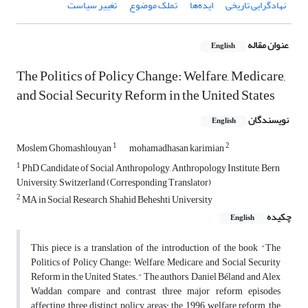
نهادگرایی تاریخی
ایده‌ها
تملک موضوع
تغییر سیاست
عنوان مقاله
English
The Politics of Policy Change: Welfare, Medicare,
and Social Security Reform in the United States
نویسندگان
English
1
2
Moslem Ghomashlouyan
mohamadhasan karimian
1
PhD Candidate of Social Anthropology, Anthropology Institute, Bern
University, Switzerland (Corresponding Translator)
2
MA in Social Research, Shahid Beheshti University
چکیده
English
This piece is a translation of the introduction of the book "The
Politics of Policy Change: Welfare, Medicare, and Social Security
Reform in the United States." The authors, Daniel Béland and Alex
Waddan compare and contrast three major reform episodes
affecting three distinct policy areas: the 1996 welfare reform, the