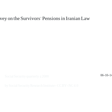
rvey on the Survivors' Pensions in Iranian Law
1401
Social Security quarterly © 2000
by Social Security Research Institute- CC BY-NC 4.0