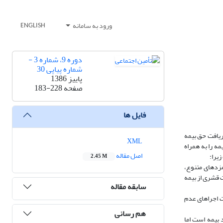
ورود به سامانه
ENGLISH
دوره 9، شماره 3 -
شماره پیاپی 30
پاییز 1386
صفحه
183-228
فایل ها
ریافت حق بیمه
XML
ه را به همراه
اصل مقاله
یرا:
2.45 M
مزدهای متنوع،
 قشری از بیمه
سابقه مقاله
ت اجراهای عدم
هم رسانی
 بیمه است اما