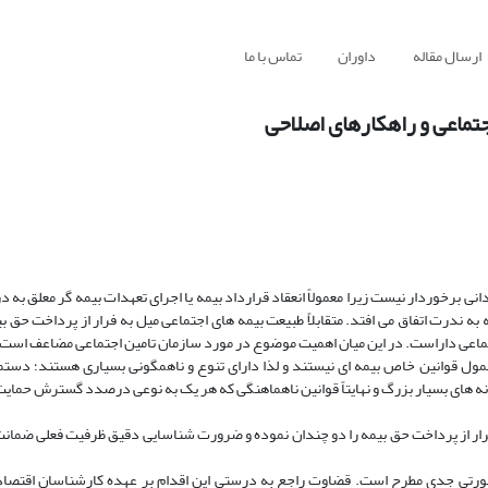
ارسال مقاله
داوران
تماس با ما
تماعی و راهکارهای اصلاحی
برخوردار نیست زیرا معمولاً انعقاد قرارداد بیمه یا اجرای تعهدات بیمه گر معلق به د
ندرت اتفاق می افتد. متقابلاً طبیعت بیمه های اجتماعی میل به فرار از پرداخت حق بیم
تماعی داراست. در این میان اهمیت موضوع در مورد سازمان تامین اجتماعی مضاعف است ز
مشمول قوانین خاص بیمه ای نیستند و لذا دارای تنوع و ناهمگونی بسیاری هستند؛ دست
نه های بسیار بزرگ و نهایتاً قوانین ناهماهنگی که هر یک به نوعی درصدد گسترش حمایت
ن فرار از پرداخت حق بیمه را دو چندان نموده و ضرورت شناسایی دقیق ظرفیت فعلی ضمان
به صورتی جدی مطرح است. قضاوت راجع به درستی این اقدام بر عهده کارشناسان اقتصاد