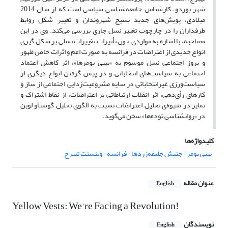
شهر بوردو، کارشناس جامعه‌شناسی سیاسی است که از سال 2014
میلادی، پویش‌های جدید بسیج شهروندان و تغییر شکل روابط
طرفداران را در چارچوب تغییر نسل جاری بررسی می‌کند. وی در این
مصاحبه، با اشاره‌ به مواردی چون تأثیرات تغییرات نسلی بر شکل گیری
انواع جدیدی از اعتراضات در فرانسه به صورت اعم و اثرات خاص ظهور
و بروز اجتماعی نسل موسوم به «بیبی بومرها»، اثر کاهش اعتماد
اجتماعی به سیاست‌های انتخاباتی و در پیش گرفتن انواع دیگری از
سیاست‌ورزی غیرانتخاباتی در سایه مشروعیت‌زدایی اجتماعی از ساز و
کارهای رأی‌دهی، اثر انقلاب ارتباطاتی بر اعتراضات، از نقاط اشتراک و
تمایز در شیوه‌ی تحلیل اعتراضات نسبت به الگوی تحلیل گوستاو لوبن
در «روانشناسی توده‌ها» سخن می‌گوید.
کلیدواژه‌ها
بیبی بومر- جنبش جلیقه‌زردها- فرانسه- وینسنت تیبرج
عنوان مقاله
English
Yellow Vests: We’re Facing a Revolution!
نویسندگان
English