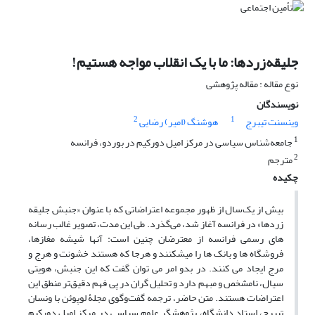
جلیقه‌زردها: ما با یک انقلاب مواجه هستیم!
نوع مقاله : مقاله پژوهشی
نویسندگان
2
1
وینسنت تیبرج
هوشنگ (امیر) رضایی
1
جامعه‌شناس سیاسی در مرکز امیل دورکیم در بوردو، فرانسه
2
مترجم
چکیده
بیش از یک‌سال از ظهور مجموعه اعتراضاتی که با عنوان «جنبش جلیقه­‌
زردها» در فرانسه آغاز شد، می‌گذرد. طی این مدت، تصویر غالب رسانه
های رسمی فرانسه از معترضان چنین است: آنها شیشه مغازها،
فروشگاه ­ها و بانک ­ها را می­شکنند و هرجا که هستند خشونت و هرج و
مرج ایجاد می ­کنند. در بدو امر می ­توان گفت که این جنبش، هویتی
سیال، نامشخص و مبهم دارد و تحلیل گران در پی فهم دقیق‌تر منطق این
اعتراضات هستند. متن حاضر، ترجمه گفت‌وگوی مجلۀ لوپوئن با ونسان
تیبرج، استاد دانشگاه، پژوهشگر علوم سیاسی در مرکز امیل دورکیم