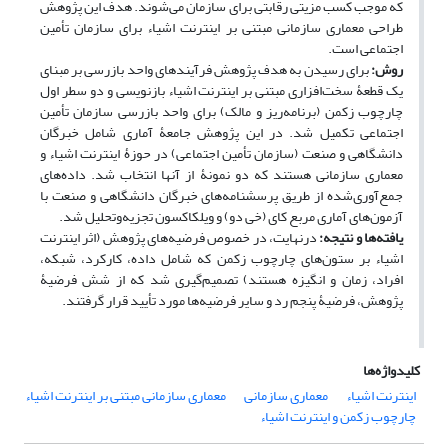
که موجب کسب مزیتی رقابتی برای سازمان می‌شوند. هدف این پژوهش
طراحی معماری سازمانی مبتنی بر اینترنت اشیاء برای سازمان تأمین
اجتماعی است.
روش:
برای رسیدن به هدف پژوهش فرآیندهای واحد بازرسی بر مبنای
یک قطعۀ سخت‌افزاری مبتنی بر اینترنت اشیاء بازنویسی و دو سطر اول
چارچوب زکمن (برنامه‌ریز و مالک) برای واحد بازرسی سازمان تأمین
اجتماعی تکمیل شد. در این پژوهش جامعۀ آماری شامل خبرگان
دانشگاهی و صنعت (سازمان تأمین اجتماعی) در حوزۀ اینترنت اشیاء و
معماری سازمانی هستند که دو نمونۀ از آنها انتخاب شد. داده­‌های
جمع‌آوری‌شده از طریق پرسشنامه‌­های خبرگان دانشگاهی و صنعت با
آزمون‌های آماری مربع کای (خی دو) و ویلکاکسون تجزیه‌وتحلیل شد.
یافته‌ها و نتیجه:
درنهایت، در خصوص فرضیه­‌های پژوهش (اثر اینترنت
اشیاء بر ستون‌های چارچوب زکمن که شامل داده، کارکرد، شبکه،
افراد، زمان و انگیزه هستند) تصمیم‌گیری شد که از شش فرضیۀ
پژوهش، فرضیۀ پنجم رد و سایر فرضیه‌­ها مورد تأیید قرار گرفتند.
کلیدواژه‌ها
اینترنت اشیاء
معماری سازمانی
معماری سازمانی مبتنی بر اینترنت اشیاء
چارچوب زکمن و اینترنت اشیاء