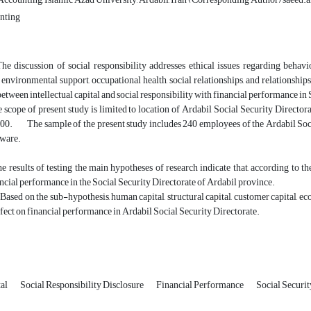
nting
he discussion of social responsibility addresses ethical issues regarding beh
nvironmental support, occupational health, social relationships, and relationships
between intellectual capital and social responsibility with financial performance in
scope of present study is limited to location of Ardabil Social Security Director
400. The sample of the present study includes 240 employees of the Ardabil Socia
ware.
e results of testing the main hypotheses of research indicate that, according to the
ancial performance in the Social Security Directorate of Ardabil province.
Based on the sub-hypothesis, human capital, structural capital, customer capital, e
ffect on financial performance in Ardabil Social Security Directorate.
tal
Social Responsibility Disclosure
Financial Performance
Social Securi