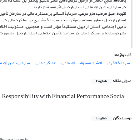
یافته‌ها:
نتایج حاصل از آزمون فرضیه‌های اصلی تحقیق بیانگر این است که سرما
در سازمان تأمین اجتماعی استان اردبیل اثر مستقیم دارند.
نتیجه‌:
طبق فرضیه‌های فرعی، سرمایۀ انسانی بر عملکرد مالی در سازمان تأمین 
استان اردبیل به‌طور مستقیم مؤثر است. سرمایۀ مشتری بر عملکرد مالی در س
تأمین اجتماعی استان اردبیل مستقیماً مؤثر است و همچنین، مسئولیت اخلاقی
بشردوستانه بر عملکرد مالی در سازمان تأمین اجتماعی استان اردبیل به‌صورت
کلیدواژه‌ها
سرمایۀ فکری
افشای مسئولیت اجتماعی
عملکرد مالی
سازمان تأمین اجتم
عنوان مقاله
English
l Responsibility with Financial Performance Social
نویسندگان
English
lipour@iau.ac.ir