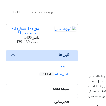
ورود به سامانه
ENGLISH
دوره 17، شماره 3 -
شماره پیاپی 61
پاییز 1400
صفحه
139-180
فایل ها
XML
اصل مقاله
3.01 M
روابط اجتماعی
 اردبیل است.
قلمرو تحقیق حاضر ازنظر مکانی محدود به سازمان تأمین اجتماعی استان اردبیل با تمامی شعب موجود در شهرستان‌های استان اردبیل و قلمرو زمانی آن سال مالی 1400 است.
سابقه مقاله
 تحقیقات توصیفی
مون فرضیه‌های
هم رسانی