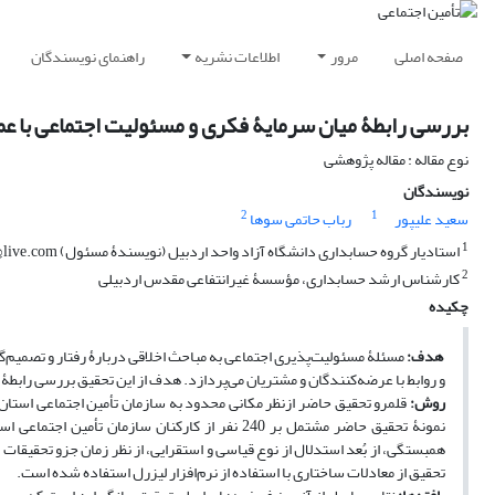
صفحه اصلی
مرور
اطلاعات نشریه
راهنمای نویسندگان
بررسی رابطۀ میان سرمایۀ فکری و مسئولیت اجتماعی با عمل
نوع مقاله : مقاله پژوهشی
نویسندگان
2
1
سعید علیپور
رباب حاتمی سوها
1
استادیار گروه حسابداری دانشگاه آزاد واحد اردبیل (نویسندۀ مسئول) saeed.alipour@live.com
2
کارشناس ارشد حسابداری، مؤسسۀ غیرانتفاعی مقدس اردبیلی
چکیده
هدف:
مسئلۀ مسئولیت‌پذیری اجتماعی به مباحث اخلاقی دربارۀ رفتار و تصمیم‌
و روابط با عرضه‌کنندگان و مشتریان می‌پردازد. هدف از این تحقیق بررسی رابطۀ
روش‌:
نمونۀ تحقیق حاضر مشتمل بر 240 نفر از کارکنان 
همبستگی، از بُعد استدلال از نوع قیاسی و استقرایی، از نظر زمان جزو تحقیقا
تحقیق از معادلات ساختاری با استفاده از نرم‌افزار لیزرل استفاده ‌شده است.