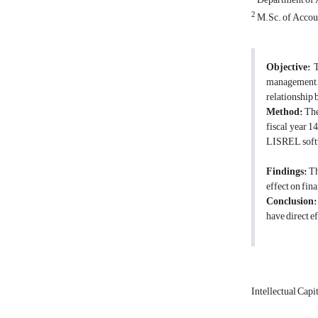
2
M.Sc. of Accou
Objective:
T
management, e
relationship 
Method:
The 
fiscal year 1
LISREL soft
Findings:
Th
effect on fin
Conclusion:
have direct e
Intellectual Capi