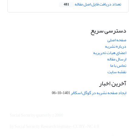
تعداد دریافت فایل اصل مقاله
481
دسترسی سریع
صفحه اصلی
درباره نشریه
اعضای هیات تحریریه
ارسال مقاله
تماس با ما
نقشه سایت
آخرین اخبار
ایجاد صفحه نشریه در گوگل اسکالر
1401-10-06
Social Security quarterly © 2000
by Social Security Research Institute- CC BY-NC 4.0