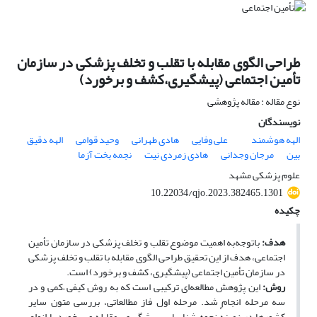
طراحی الگوی مقابله با تقلب و تخلف پزشکی در سازمان
تأمین اجتماعی (پیشگیری،کشف و برخورد)
نوع مقاله : مقاله پژوهشی
نویسندگان
الهه هوشمند
علی وفایی
هادی طهرانی
وحید قوامی
الهه دقیق
بین
مرجان وجدانی
هادی زمردی نیت
نجمه بخت آزما
علوم پزشکی مشهد
10.22034/qjo.2023.382465.1301
چکیده
هدف:
با‌توجه‌به اهمیت موضوع تقلب و تخلف پزشکی در سازمان تأمین
اجتماعی، هدف از این تحقیق طراحی الگوی مقابله با تقلب و تخلف پزشکی
در سازمان تأمین اجتماعی (پیشگیری، کشف و برخورد) است.
روش:
این پژوهش مطالعه‌ای ترکیبی است که به روش کیفی –کمی و در
سه مرحله انجام شد. مرحله اول فاز مطالعاتی، بررسی متون سایر
کشورها در زمینهٔ نحوه شناسایی، پیشگیری، مقابله و برخورد با انواع