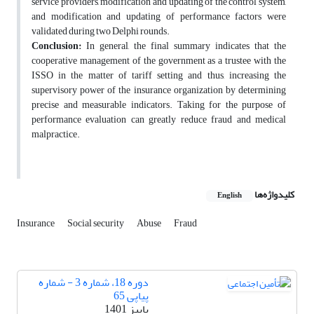
service providers, modification and updating of the control system,
and modification and updating of performance factors were
validated during two Delphi rounds.
Conclusion:
In general, the final summary indicates that the
cooperative management of the government as a trustee with the
ISSO in the matter of tariff setting and thus, increasing the
supervisory power of the insurance organization by determining
precise and measurable indicators. Taking for the purpose of
performance evaluation can greatly reduce fraud and medical
malpractice.
کلیدواژه‌ها
English
Insurance
Social security
Abuse
Fraud
دوره 18، شماره 3 - شماره
پیاپی 65
پاییز 1401