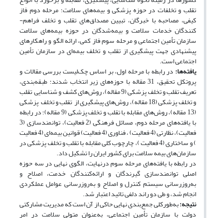
تقلب و تخلفات در حوزه پزشکی و بیمه‌­های سلامت؛ مرحله دوم فاز
کیفی، مصاحبه با خبرگان، تبیین مصداق­‌های تقلب و تخلف فراهم‌­­
کنندگان خدمات سلامت و بیمه­‌شدگان در حوزه بیمه‌­های سلامت
سازمان تأمین اجتماعی و مرحله سوم فاز کمی، ارائه الگو و راهکارهای
پیشنهادی جهت پیشگیری از تقلب و تخلف بیمه­‌ای در سازمان تأمین
اجتماعی است.
یافته‌ها:
در رابطه با مرحله اول، بر اساس چک‌لیست بررسی مقالات و
پروتکل تحقیق، 31 مقاله با حوزه‌های زیر انتخاب شدند: طبقه‌بندی،
تعریف تقلب و تخلف پزشکی (9 مقاله)، روش‌های کشف و شناسایی تقلب
و تخلف پزشکی (18 مقاله)، روش‌های پیشگیری از تقلب و تخلف پزشکی
(13 مقاله)، روش‌های مقابله با تقلب و تخلف پزشکی (9 مقاله)؛ در رابطه
با یافته‌های مرحله دوم، مسائل فرهنگی (2 فعالیت)، توانمندسازی (3
فعالیت)، نظارتی (4 فعالیت) ، فناوری (4 فعالیت) قوانین بیمه‌ای (4 فعالیت
) و ساختاری (4 فعالیت )، چارچوب کلی مقابله با تقلب و تخلف پزشکی در
سازمان‌های بیمه سلامت برای کشور ایران را تشکیل داد.
در رابطه با یافته‌های مرحله سوم درنهایت، الگوی نهایی در سه حوزه
اصلی توانمندسازی گیرندگان و ارائه‌کنندگان خدمت، اصلاح و
به‌روزرسانی سیستم کنترل و اصلاح و به‌روزرسانی عوامل عملکردی
انجام شد، و طی دو راند دلفی تائید اعتبار شد.
نتیجه:
به‌طورکلی جمع‌­بندی نهایی حاکی از آن است که مدیریت مشارکتی
دولت با سازمان تأمین اجتماعی، به‌عنوان متولی سلامت در امر