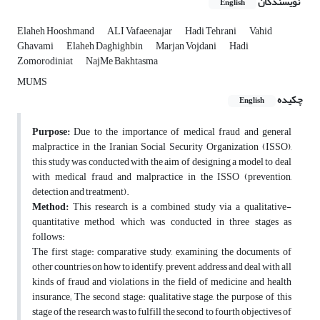
نویسندگان
English
Elaheh Hooshmand
ALI Vafaeenajar
Hadi Tehrani
Vahid
Ghavami
Elaheh Daghighbin
Marjan Vojdani
Hadi
Zomorodiniat
NajMe Bakhtasma
MUMS
چکیده
English
Purpose:
Due to the importance of medical fraud and general
malpractice in the Iranian Social Security Organization (ISSO),
this study was conducted with the aim of designing a model to deal
with medical fraud and malpractice in the ISSO (prevention,
detection and treatment).
Method:
This research is a combined study via a qualitative-
quantitative method, which was conducted in three stages as
follows:
The first stage: comparative study, examining the documents of
other countries on how to identify, prevent, address and deal with all
kinds of fraud and violations in the field of medicine and health
insurance; The second stage: qualitative stage, the purpose of this
stage of the research was to fulfill the second to fourth objectives of