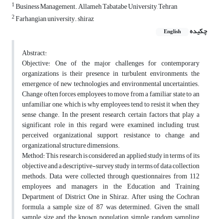
1
Business Management. Allameh Tabatabe University, Tehran
2
Farhangian university. shiraz
چکیده
English
Abstract:
Objective: One of the major challenges for contemporary
organizations is their presence in turbulent environments, the
emergence of new technologies, and environmental uncertainties.
Change often forces employees to move from a familiar state to an
unfamiliar one, which is why employees tend to resist it when they
sense change. In the present research, certain factors that play a
significant role in this regard were examined, including trust,
perceived organizational support, resistance to change, and
organizational structure dimensions.
Method: This research is considered an applied study in terms of its
objective and a descriptive-survey study in terms of data collection
methods. Data were collected through questionnaires from 112
employees and managers in the Education and Training
Department of District One in Shiraz. After using the Cochran
formula, a sample size of 87 was determined. Given the small
sample size and the known population, simple random sampling