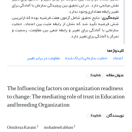
نقش میانجی دارد. در این تحقیق بین پیچیدگی سازمان با آمادگی برای
تغییر رابطه معناداری وجود ندارد.
نتیجه‌گیری
: نتایج تحقیق شامل آزمون هفت فرضیه بوده که ازاین‌بین‌
شش فرضیه تأیید شد که نشان از رابطه مثبت بین اعتماد، حمایت
سازمانی با آمادگی برای تغییر و رابطه منفی بین مقاومت، رسمیت و
تمرکز با آمادگی برای تغییر دارد.
کلیدواژه‌ها
اعتماد
حمایت سازمانی ادراک شده
مقاومت در برابر تغییر
عنوان مقاله
English
The Influencing factors on organization readiness
to change: The mediating role of trust in Education
and breeding Organization
نویسندگان
English
1
2
Omidreza Karami
mohadeseh abbasi