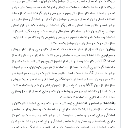
می‌کنند. در تحقیق حاضر برخی از عوامل که دراین‌رابطه‌ نقش مهمی ایفا
می‌کنند ازجمله اعتماد، حمایت سازمانی ادراک‌شده‌، مقاومت در برابر
تغییر و ابعاد ساختار سازمانی موردِ بررسی‌ قرار گرفته است. ازجمله‌
اهداف اصلی این تحقیق بررسی عوامل اثرگذار بر آمادگی سازمان در
برابر تغییر باتوجه‌به‌ نقش میانجی‌گر اعتماد می‌باشد که در آن نقش
عوامل پیش‌بین‌ نظیر ساختار سازمانی (رسمیت، پیچیدگی، تمرکز)،
اعتماد و حمایت ادراک‌شده‌ موردِ بررسی‌ واقع می‌شود تا به‌وسیله‌ آن‌ها
سازمان درک درستی از این عوامل کسب کند.
روش
: این تحقیق از نظر هدف یک تحقیق کاربردی و از نظر روش
جمع‌آوری‌ داده‌ها توصیفی- پیمایشی می‌باشد. با ابزار پرسش‌نامه‌ از
تعداد 112 نفر کارمند و مدیر در اداره آموزش‌وپرورش‌ ناحیه یک شیراز
داده‌ها گردآوری گردید. بعد از استفاده از فرمول کوکران، حجم نمونه
برابر با مقدار 87 به دست‌ آمد. باتوجه‌به‌ کوچک‌بودن‌ حجم نمونه و
مشخص‌بودن‌ اعضا جامعه از نمونه‌گیری‌ تصادفی ساده و جهت روایی
سازه از آزمون AVE و جهت پایایی از آزمون پایایی ترکیبی استفاده شد.
جهت تحلیل داده‌ها و بررسی روابط بین متغیرهای تحقیق از مدل‌سازی‌
معادلات ساختاری استفاده شده است.
یافته‌ها
: براساس یافته‌های‌ پژوهش حاضر متغیرهای‌ اعتماد کارکنان و
حمایت سازمانی ادراک‌شده،‎ دارای رابطه مثبت و معنی‌دار با متغیر
آمادگی برای تغییر و متغیر مقاومت در برابر تغییر، رسمیت و تمرکز
دارای رابطه منفی و معنی‌دار با متغیر آمادگی برای تغییر بودند. همچنین
متغیر اعتماد در رابطه بین مقاومت در برابر تغییر و آمادگی برای تغییر