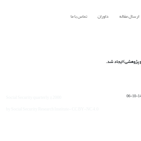
ارسال مقاله
داوران
تماس با ما
و پژوهشی) ایجاد شد
.
1401
Social Security quarterly © 2000
by Social Security Research Institute- CC BY-NC 4.0