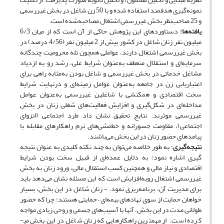
نمونه‌گیری هدفمند استفاده شده و با 50 زن شاغل در بخش غیررسمی
و 25 صاحب‌نظر بخش غیررسمی اشتغال مصاحبه‌شده است.
یافته‌ها:
دستاوردهای این پژوهش حاکی از آن است که از میان 6/3
میلیون نفر زنان شاغل در کشور بیش از 2 میلیون نفر (4/56 درصد) در
بخش غیررسمی اشتغال دارند، عواملی همچون تله محرومیت چندگانه
سرمایه‌ای و استقلال منعطف به‌عنوان شرایط علی، رشد رو به ازدیاد
مشاغل خدماتی در بخش غیررسمی و شاغل بودن به‌مثابه راهی برای
اعتباریابی زن در جامعه به‌عنوان عوامل زمینه‌ای و در‌نهایت شرایط
سخت اقتصادی و همکنشی با شاغلین غیررسمی به‌عنوان عوامل
مداخله‌ای در شکل‌گیری و افزایش فعالیت‌های شغلی زنان در بخش
غیررسمی موثرند. نتایج تحقیق نشان داد طرد اجتماعی (انزوای
اجتماعی)، مقاومت جسورانه و خط‌مشی‌های نرم راهکارهای مقابله با
پیامدهای حضور زنان در این بخش می‌باشند.
نتیجه‌گیری
: به طور خلاصه می­‌توان به چند نکته کلیدی به عنوان نتیجه­‌
گیری اشاره نمود: به دلایل عمده‌­ای از قبیل سخت بودن شرایط
اقتصادی و نیاز مالی و همچنین کسب استقلال مالی، ورود زنان به بخش
غیررسمی اشتغال روبه‌­افزایش است که این مسئله نشان می‌­دهد باید
برای مدیریت آن، برنامه‌­ریزی نمود. - زنان شاغل در این بخش، بسیار
خواهان حمایت از سوی نهادهای بیمه‌­ای – حمایتی هستند؛ چرا که حضور
طولانی مدت در این بخش، آنها با آسیب­‌های جسمی و روحی زیادی مواجه
کرده است. از مهمترین راهکارهایی که زنان شاغل در این بخش می­