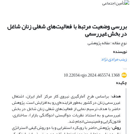
بررسی وضعیت مرتبط با فعالیت‌های شغلی زنان شاغل
در بخش غیررسمی
نوع مقاله : مقاله پژوهشی
نویسنده
زینب مرادی نژاد
...
10.22034/qjo.2024.465574.1368
چکیده
هدف
: براساس طرح آمارگیری نیروی کار مرکز آمار ایران، اشتغال
غیر‌رسمی زنان در کشور به‌طور فزاینده‌ای رو به افزایش است. پژوهش
حاضر با هدف ترسیم نمایی از فعالیت‌های شغلی زنان شاغل در بخش
غیررسمی و به استناد نظریات دوآلیستی (دوگانگی بازار)، ساختاری،
قانون‌گرایی و فمینیستی انجام شد.
روش
: پژوهش حاضر با رویکرد استقرایی و با دو روش کیفی (استراتژی
نظریه مبنایی و تحلیل مضمون) و تحلیل ثانویه صورت پذیرفت. از تکنیک