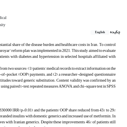
dical
sity
چکیده
English
antial share of the disease burden and healthcare costs in Iran. To control
“Daroyar” reform plan was implemented in 2021. This study aimed to evaluate
ents with diabetes and hypertension in selected hospitals affiliated with
om two sources: (1) patients’ medical records to extract information on the
out-of-pocket (OOP) payments; and (2) a researcher-designed questionnaire
 attitudes toward generic substitution. Content validity was confirmed by an
d using paired t-test, repeated measures ANOVA, and chi-square test in SPSS
830,000 IRR (p<0.01), and the patients’ OOP share reduced from 43% to 29%
 branded insulins with domestic generics and increased use of metformin. In
ves with Iranian generics. Despite these improvements, 46% of patients still