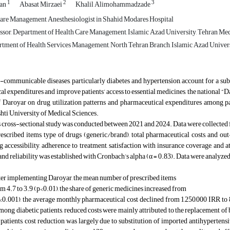
1
2
3
ian
Abasat Mirzaei
Khalil Alimohammadzade
are Management Anesthesiologist in Shahid Modares Hospital
ssor, Department of Health Care Management, Islamic Azad University, Tehran Me
rtment of Health Services Management, North Tehran Branch, Islamic Azad Univer
communicable diseases, particularly diabetes and hypertension, account for a subst
l expenditures and improve patients’ access to essential medicines, the national 
 Daroyar on drug utilization patterns and pharmaceutical expenditures among pati
hti University of Medical Sciences.
 cross-sectional study was conducted between 2021 and 2024. Data were collected fr
escribed items, type of drugs (generic/brand), total pharmaceutical costs, and 
g accessibility, adherence to treatment, satisfaction with insurance coverage, and
 and reliability was established with Cronbach’s alpha (
α = 0.83). Data were analyze
er implementing Daroyar, the mean number of prescribed items
m 4.7 to 3.9 (p<0.01), the share of generic medicines increased from
<0.001), the average monthly pharmaceutical cost declined from 1,250,000 IRR to 
ong diabetic patients, reduced costs were mainly attributed to the replacement of
patients, cost reduction was largely due to substitution of imported antihypertensi