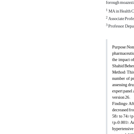
forough moazez
1
,MA in Health C
2
Associate Profe
3
Professor, Depa
Purpose:
Non-
pharmaceutica
the impact of
Shahid Behes
Method:
This
number of pr
assessing dru
exper
t panel,
version 26.
Findings:
Aft
decreased fro
58% to 74% (p
(p<0.001). Am
hypertensive 