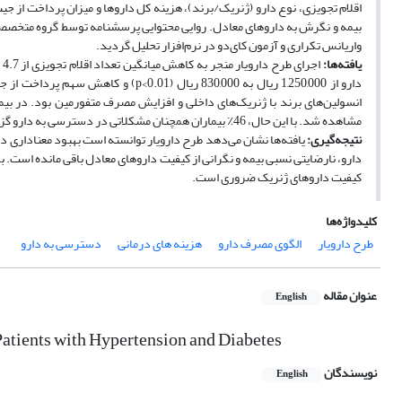
اقلام تجویزی، نوع دارو (ژنریک/برند)، هزینه کل داروها و میزان پرداخت از 
واریانس تکراری و آزمون کای‌دو در نرم‌افزار تحلیل گردید.
یافته‌ها:
انسولین‌های برند با ژنریک‌های داخلی و افزایش مصرف متفورمین بود. در بی
مشاهده شد. با این حال، 46٪ بیماران همچنان مشکلاتی در دسترسی به دارو گزارش کردند و 39٪ نگرانی از کیفیت یا اثربخشی داروهای معادل داشتند.
نتیجه‌گیری:
یافته‌ها نشان می‌دهد طرح دارویار توانسته است بهبود معناداری 
دارو، نارضایتی نسبی بیمه و نگرانی از کیفیت داروهای معادل باقی مانده است. ب
کیفیت داروهای ژنریک ضروری است.
کلیدواژه‌ها
طرح دارویار
الگوی مصرف دارو
هزینه های درمانی
دسترسی به دارو
عنوان مقاله
English
 Patients with Hypertension and Diabetes
نویسندگان
English