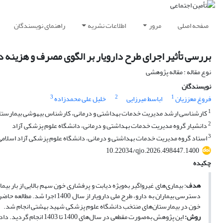
صفحه اصلی
مرور
اطلاعات نشریه
راهنمای نویسندگان
بررسی تأثیر اجرای طرح دارویار بر الگوی مصرف و هزینه دا
نوع مقاله : مقاله پژوهشی
نویسندگان
3
2
1
فروغ معززیان
اباسط میرزایی
خلیل علی محمدزاده
1
کارشناسی ارشد مدیریت خدمات بهداشتی و درمانی، کارشناس بیهوشی بیمارس
2
دانشیار گروه مدیریت خدمات بهداشتی و درمانی، دانشگاه علوم پزشکی آزاد
3
استاد گروه مدیریت خدمات بهداشتی و درمانی، دانشگاه علوم پزشکی آزاد اسلامی
10.22034/qjo.2026.498447.1400
چکیده
هدف
: بیماری‌های غیرواگیر به‌ویژه دیابت و پرفشاری خون سهم بالایی از بار بیم
دسترسی بیماران به دارو، طرح ملی
خون در بیمارستان‌های منتخب دانشگاه علوم پزشکی شهید بهشتی انجام شد.
روش:
این پژوهش به‌صورت مقطعی