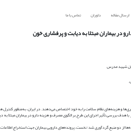
ارسال مقاله
داوران
تماس با ما
رو در بیماران مبتلا به دیابت و پرفشاری خون
تان شهید مدرس
.
اری‌ها و هزینه‌های نظام سلامت را به خود اختصاص می‌دهند. در ایران، به‌منظور کنترل هزی
 دارویار از سال 1400 اجرا شد. مطالعه حاضر با هدف بررسی تأثیر اجرای این طرح بر الگوی مصرف و هزینه دارو در بیماران مبتل
 در سال‌های 1400 تا 1403 انجام گردید. داده‌ها از دو منبع گردآوری شد: نخست، پرونده‌های دارویی بیماران جهت استخراج اط