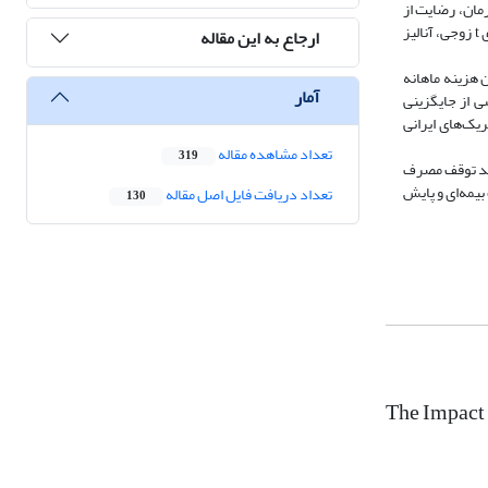
مان، رضایت از
بیمه و نگرش به داروهای معادل. روایی محتوایی پرسشنامه توسط گروه متخصصان و پایایی آن با آلفای کرونباخ (α=0.83) تأیید شد. داده‌ها با استفاده از آزمون‌های آماری t زوجی، آنالیز
ارجاع به این مقاله
افزایش سهم داروهای ژنریک از 58% به 74% (p<0.001)، کاهش میانگین هزینه ماهانه
آمار
ی، کاهش هزینه عمدتاً ناشی از جایگزینی
یک‌های ایرانی
تعداد مشاهده مقاله
319
نند توقف مصرف
بیمه‌ای و پایش
تعداد دریافت فایل اصل مقاله
130
The Impact 