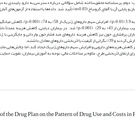
جیب؛ دوم، پرسشنامه محقق‌ساخته شامل سؤالاتی درباره دسترسی به دارو، پایبندی به در
اجرای طرح دارویار منجر به کاهش میانگین تعداد اقلام تجویزی از 4.7 به 3.9 (p<0.01)، 
دارو از 1,250,000 ریال به 830,000 ریال (p<0.01) و کاهش سهم پرداخت از جیب بیماران از 43% به 29% (p<0.001) شد. در بیماران دیابت
ماران پرفشاری خون نیز کاهش هزینه داروهای ضد فشارخون وارداتی و جایگزینی با ژنر
در کاهش هزینه‌های دارویی و افزایش سهم داروهای ژنریک ایجاد کند، اما چالش‌هایی ما
رای ارتقای اثربخشی طرح، علاوه بر مداخلات مالی، توجه به آموزش بیماران، تقویت حمایت 
of the Drug Plan on the Pattern of Drug Use and Costs in