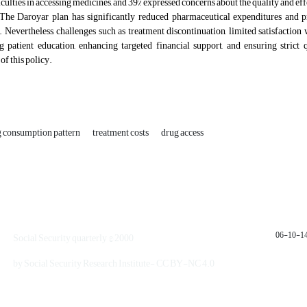
iculties in accessing medicines, and 39% expressed concerns about the quality and eff
he Daroyar plan has significantly reduced pharmaceutical expenditures and p
 Nevertheless, challenges such as treatment discontinuation, limited satisfaction
g patient education, enhancing targeted financial support, and ensuring strict
of this policy.
 consumption pattern
treatment costs
drug access
1401
Social Security quarterly © 2000
by Social Security Research Institute- CC BY-NC 4.0