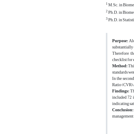
1
M.Sc. in Biomed
2
Ph.D. in Biomed
3
Ph.D. in Statis
Purpose:
Alo
substantially
Therefore, t
checklist for
Method:
Thi
standards wer
In the second
Ratio (CVR) a
Findings:
Th
included 72 
indicating sa
Conclusion
management pr