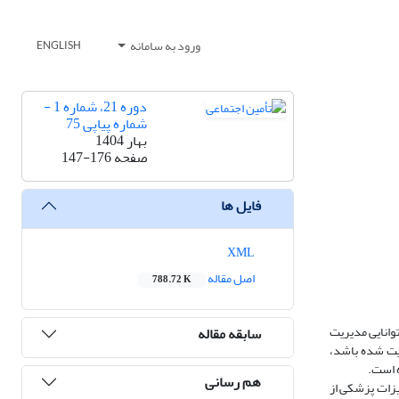
ورود به سامانه
ENGLISH
دوره 21، شماره 1 -
شماره پیاپی 75
بهار 1404
صفحه
147-176
فایل ها
XML
اصل مقاله
788.72 K
وانایی مدیریت
سابقه مقاله
ریت شده باشد،
 است.
هم رسانی
یزات پزشکی از