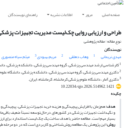
صفحه اصلی
مرور
اطلاعات نشریه
راهنمای نویسندگان
طراحی و ارزیابی روایی چک‌لیست مدیریت تجهیزات پزشکی 
نوع مقاله : مقاله پژوهشی
نویسندگان
3
2
1
مهدی نریمانی
وهاب دهلقی
مریم بهبودی
میثم سیاه منصوری
1
کارشناسی ارشد مهندسی پزشکی، گروه مهندسی پزشکی، دانشکده پزشکی، دانشگاه
2
دکتری مهندسی پزشکی، گروه مهندسی پزشکی، دانشکده پزشکی، دانشگاه علوم پز
3
دکتری آمار، دانشگاه علوم پزشکی کرمانشاه، کرمانشاه، ایران.
10.22034/qjo.2026.514962.1421
چکیده
هدف:
هم‌زمان با افزایش پیچیدگی و هزینه خرید تجهیزات پزشکی، پیچیدگی و ه
و نگهداشت تجهیزات پزشکی در کشورهای درحال‌توسعه نسبتاً ضعیف باقی‌مانده
بسیار مهم است. مطالعه حاضر با هدف ساخت یک چک لیست استاندارد برای ارزی
روش:
این پژوهش یک مطالعه روش‌شناختی و کاربردی است که در دو مرحله طراح