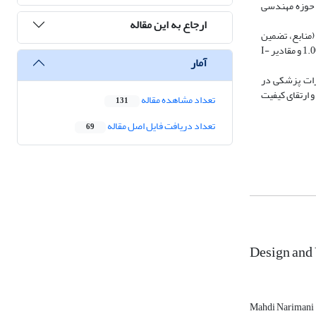
ی صوری و روایی محتوایی ابزار با استفاده از نظر ۱۰ نفر از متخصصان حوزه مهندسی
ارجاع به این مقاله
فی حذف و نسخه نهایی چک‌لیست تدوین شد. چک‌لیست نهایی شامل ۷ مؤلفه اصلی (منابع، تضمین
کیفیت، بررسی و نگهداشت پیشگیرانه، بانک اطلاعاتی، سرویس‌ها، آموزش و طراحی و اجرا)، ۱۹ زیرمقیاس و ۷۲ گویه بود. مقادیر CVR برای گویه‌های نهایی بین 0.80 تا 1.00 و مقادیر I-
آمار
یزات پزشکی در
و ارتقای کیفیت
تعداد مشاهده مقاله
131
تعداد دریافت فایل اصل مقاله
69
Design and 
Mahdi Narimani