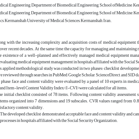
ical Engineering, Department of Biomedical Engineering, School ofMedicine, Ker
ical Engineering, Department of Biomedical Engineering, School of Medicine, Ke
tics, Kermanshah University of Medical Sciences, Kermanshah, Iran.
ng with the increasing complexity and acquisition costs of medical equipment, t
 over recent decades. At the same time, the capacity for managing and maintaining
he existence of a well-planned and effectively managed medical equipment mana
 evaluating medical equipment management in hospitals affiliated with the Social S
s applied methodological study was conducted in two phases: checklist development a
e reviewed through searches in PubMed, Google Scholar, ScienceDirect, and SID dat
 phase, face and content validity were evaluated by a panel of 10 experts in med
nd Item-level Content Validity Index (I-CVI) were calculated for all items.
e initial checklist consisted of 78 items. Following content validity assessment,
items organized into 7 dimensions and 19 subscales. CVR values ranged from 0.80
tisfactory content validity.
:
The developed checklist demonstrated acceptable face and content validity and can
ocesses in hospitals affiliated with the Social Security Organization.