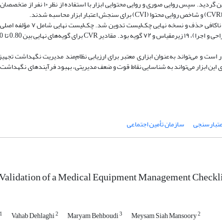
طریق مرور منابع علمی و مطالعات پیشین استخراج و نسخه اولیه چک‌لیست تدوین گردید. سپس روای
در این مطالعه پس از بررسی نظر خبرگان، ۶ گویه به دلیل کسب امتیاز ناکا
ست و می‌تواند به‌عنوان ابزاری معتبر برای ارزیابی نظام‌مند مدیریت نگهداشت تجه
ی این ابزار می‌تواند به شناسایی نقاط قوت و ضعف مدیریتی، بهبود فرآیندهای نگهداشت 
عتبارسنجی
سازمان تأمین اجتماعی
Validation of a Medical Equipment Management Checklist
1
2
3
2
Vahab Dehlaghi
Maryam Behboudi
Meysam Siah Mansoory