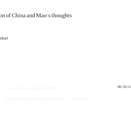
on of China and Mao's thoughts
hekari
1401
Social Security quarterly © 2000
by Social Security Research Institute- CC BY-NC 4.0