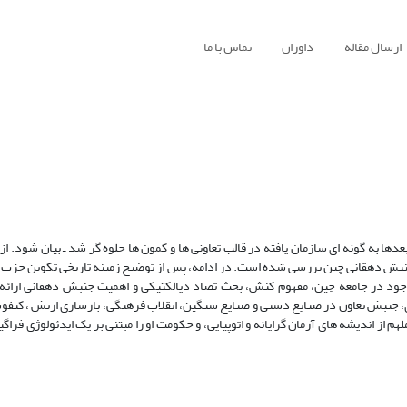
ارسال مقاله
داوران
تماس با ما
ا به گونه ای سازمان یافته در قالب تعاونی ها و کمون ها جلوه گر شد ـ بیان شود. از ا
یستی مائو، عملکرد ۲۷ ساله وی و تأثیرش بر جنبش دهقانی چین بررسی شده است. در ادامه، پس از توضیح زمینه تاریخی تک
وجود در جامعه چین، مفهوم کنش، بحث تضاد دیالکتیکی و اهمیت جنبش دهقانی ارائه
ی، جنبش تعاون در صنایع دستی و صنایع سنگین، انقلاب فرهنگی، بازسازی ارتش ، کنف
ملهم از اندیشه های آرمان گرایانه و اتوپیایی، و حکومت او را مبتنی بر یک ایدئولوژی فراگ