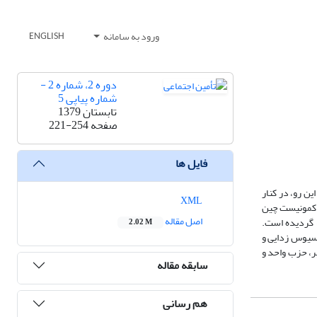
ورود به سامانه
ENGLISH
دوره 2، شماره 2 -
شماره پیاپی 5
تابستان 1379
صفحه
221-254
فایل ها
ین رو، در کنار
XML
وین حزب کمونیست چین
اصل مقاله
 گردیده است.
2.02 M
وسیوس زدایی و
یر، حزب واحد و
سابقه مقاله
هم رسانی