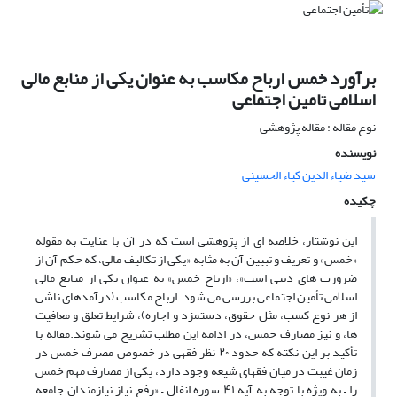
برآورد خمس ارباح مکاسب به عنوان یکی از منابع مالی
اسلامی تامین اجتماعی
نوع مقاله : مقاله پژوهشی
نویسنده
سید ضیاء الدین کیاء الحسینی
چکیده
این نوشتار، خلاصه ای از پژوهشی است که در آن با عنایت به مقوله
«خمس» و تعریف و تبیین آن به مثابه «یکی از تکالیف مالی، که حکم آن از
ضرورت های دینی است»، «ارباح خمس» به عنوان یکی از منابع مالی
اسلامی تأمین اجتماعی بررسی می شود. ارباح مکاسب (درآمدهای ناشی
از هر نوع کسب، مثل حقوق، دستمزد و اجاره)، شرایط تعلق و معافیت
ها، و نیز مصارف خمس، در ادامه این مطلب تشریح می شوند.مقاله با
تأکید بر این نکته که حدود ۲۰ نظر فقهی در خصوص مصرف خمس در
زمان غیبت در میان فقهای شیعه وجود دارد، یکی از مصارف مهم خمس
را – به ویژه با توجه به آیه ۴۱ سوره انفال – «رفع نیاز نیازمندان جامعه