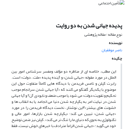
پدیده جهانی شدن به دو روایت
نوع مقاله : مقاله پژوهشی
نویسنده
ناصر موفقیان
چکیده
این مطلب، خلاصه ای از مناظره دو مؤلف ومفسر سرشناس امور بین
الملل در مورد مقوله «جهانی شدن» و آینده پدیده «ملت – دولت» است.
رابرت کپلن و تامس فریدمن با دیدگاه هایی کاملاً متفاوت حول این
موضوع با یکدیگر گفتگو می کنند که «آیا جهانی شدن سرانجام موجب
تحکیم و تقویت«دولت» می شود یا موجب ضعف و نابودی آن؟ و آیا جهانی
شدن در نهایت امر به یکپارچه شدن دنیا می انجامد یا به انقلاب ها و
خشونت های بیشتر»؟این نوشتار، نخست دیدگاه فریدمن را در مورد
«جهانی شدن» تبیین می کند: «یکپارچه شدن بازارها، امور مالی و
تکنولوژی به نحوی که دنیای ما را تنگ تر می کند». کپلن نیز ضمن توضیح
خود می گوید: «جهانی شدن الزاماً مترادف با خبرهای خوش نیست، فقط