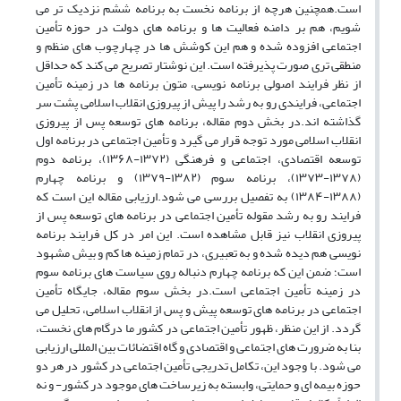
است.همچنین هرچه از برنامه نخست به برنامه ششم نزدیک تر می
شویم، هم بر دامنه فعالیت ها و برنامه های دولت در حوزه تأمین
اجتماعی افزوده شده و هم این کوشش ها در چهارچوب های منظم و
منطقی تری صورت پذیرفته است. این نوشتار تصریح می کند که حداقل
از نظر فرایند اصولی برنامه نویسی، متون برنامه ها در زمینه تأمین
اجتماعی، فرایندی رو به رشد را پیش از پیروزی انقلاب اسلامی پشت سر
گذاشته اند.در بخش دوم مقاله، برنامه های توسعه پس از پیروزی
انقلاب اسلامی مورد توجه قرار می گیرد و تأمین اجتماعی در برنامه اول
توسعه اقتصادی، اجتماعی و فرهنگی (۱۳۷۲-۱۳۶۸)، برنامه دوم
(۱۳۷۸-۱۳۷۳)، برنامه سوم (۱۳۸۲-۱۳۷۹) و برنامه چهارم
(۱۳۸۸-۱۳۸۴) به تفصیل بررسی می شود.ارزیابی مقاله این است که
فرایند رو به رشد مقوله تأمین اجتماعی در برنامه های توسعه پس از
پیروزی انقلاب نیز قابل مشاهده است. این امر در کل فرایند برنامه
نویسی هم دیده شده و به تعبیری، در تمام زمینه ها کم و بیش مشهود
است؛ ضمن این که برنامه چهارم دنباله روی سیاست های برنامه سوم
در زمینه تأمین اجتماعی است.در بخش سوم مقاله، جایگاه تأمین
اجتماعی در برنامه های توسعه پیش و پس از انقلاب اسلامی، تحلیل می
گردد. از این منظر، ظهور تأمین اجتماعی در کشور ما درگام های نخست،
بنا به ضرورت های اجتماعی و اقتصادی و گاه اقتضائات بین المللی ارزیابی
می شود. با وجود این، تکامل تدریجی تأمین اجتماعی در کشور در هر دو
حوزه بیمه ای و حمایتی، وابسته به زیرساخت های موجود در کشور- و نه