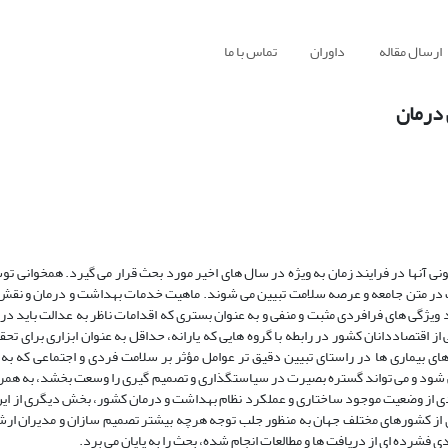
ارسال مقاله
داوران
تماس با ما
 درمان
ونی آنها در فرایند زمان به ویژه در سال های اخیر مورد بحث قرار می گیرد. همخوانی تو
ت در متن جامعه و عرصه سلامت تبیین می شوند. ماهیت خدمات بهداشت و درمان و نقش 
گی های فرافردی مثبت و منفی و به عنوان بستری که اقدامات ناظر به عدالت باید در 
ز اقتصاددانان کشور در رابطه با گروه هایی که یارانه، حداقل به عنوان ابزاری برای ت
 های بیماری ها در راستای تبیین دقیق تر عوامل مؤثر بر سلامت فردی و اجتماعی که به 
شود و می تواند گستره بصیرت در سیاستگذاری و تصمیم گیری را وسعت بخشد، به همر
از وضعیت موجود ساختاری و عملکرد نظام بهداشت و درمان کشور، بخش دیگری از این 
 از کشورهای مختلف جهان به منظور جلب توجه هرچه بیشتر تصمیم سازان و مدیران ار
 فشرده ای از دریافت ها و مطالعات انجام شده، بحث را به پایان می برد.