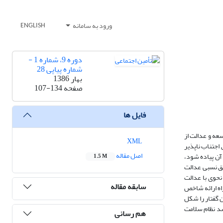
ورود به سامانه
ENGLISH
دوره 9، شماره 1 -
شماره پیاپی 28
بهار 1386
صفحه
107-134
فایل ها
سعه و عدالت از
XML
اجتناب ناپذیر
اصل مقاله
آن پیاده شود،
1.5 M
حقق نسبی عدالت
نحوی با عدالت
سابقه مقاله
اه ارائه شاخص
گفتار را شکل
شد نظام سلامت
هم رسانی