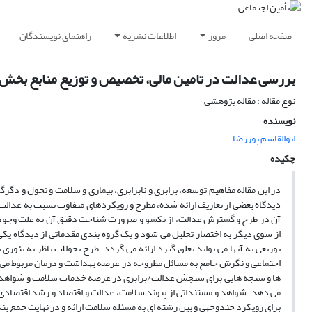
صفحه اصلی
مرور
اطلاعات نشریه
راهنمای نویسندگان
بررسی عدالت در تامین مالی، تخصیص و توزیع منابع بخش
نوع مقاله : مقاله پژوهشی
نویسنده
ابوالقاسم پوررضا
چکیده
در این مقاله مفاهیم توسعه، برابری و نابرابری، بیماری و سلامت و تحول و دگرگ
دیدگاه بعضی از تعاریف ارائه شده، مطرح و رویکردهای متفاوت نسبت به عدال
آن در طرح و گسترش عدالت، از یکسو و ضرورت شناخت دقیق آن به علت وجود ویژ
از سوی دیگر به اختصار تحلیل می شود و یک گروه بندی مقدماتی از دیدگاه یکی ا
توزیعی به آنها می تواند تعلق گیرد ارائه می گردد. طرح تحولات ناظر به تئوری
اجتماعی و نگرش جامع به مسائل مطروحه در عرصه بهداشت و درمان مربوط می 
ها و سنجه هایی برای سنجش عدالت/برابری در عرصه خدمات سلامت و شواهدی 
می دهد. شواهد و مستنداتی از پیوند سلامت، عدالت و اقتصاد و رشد اقتصادی
برای رویکرد چندوجهی و بین رشته ای به مسئله سلامت ارائه و در نهایت جمع بندی