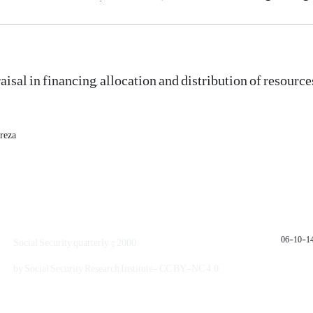
aisal in financing, allocation and distribution of resource
reza
1401
Social Security quarterly © 2000
by Social Security Research Institute- CC BY-NC 4.0