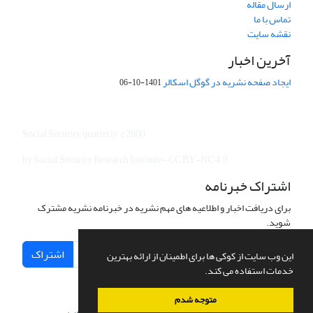
ارسال مقاله
تماس با ما
نقشه سایت
آخرین اخبار
ایجاد صفحه نشریه در گوگل اسکالر
1401-10-06
Social Security quarterly © 2000
by Social Security Research Institute- CC BY-NC 4.0
اشتراک خبرنامه
برای دریافت اخبار و اطلاعیه های مهم نشریه در خبرنامه نشریه مشترک
شوید.
اشتراک
این وب سایت از کوکی ها برای اطمینان از ارائه بهترین
خدمات استفاده می کند.
متوجه شدم
سامانه مدیریت نشریات علمی.
طراحی و پیاده سازی از
سیناوب