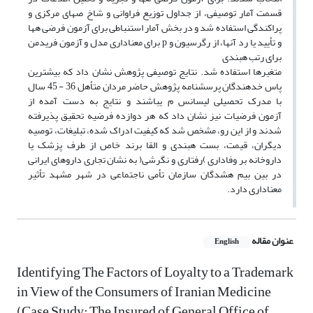
قسمت آمار توصیفی، از جداول توزیع فراوانی و شاخ صهای مرکزی و
پراکندگی استفاده شد و در بخش آمار استنباطی برای آزمون فرضی هها
و تأیید یا رد آنها، از رگرسیون و p برای معناداری مدل و آزمون فریدمن
برای رتب هبندی
متغیرها استفاده شد. نتایج توصیفی پژوهش نشان داد که بیشترین
پاس خدهندگان پرسشنامه پژوهش حاضر مردان متأهل 36 - 45 سال
با مدرک تحصیلی لیسانس م یباشند و نتایج به دست آمده از
آزمون فرضیات نیز نشان داد که هر دوازده فرضیه تحقیق پذیرفته
شدند و از این رو، مشخص شد که کیفیت ادراک شده، تبلیغات، توصیه
دیگران، قیمت، بست هبندی و القا برند خاص از طرف پزشک یا
داروخانه بر وفاداری )رفتاری و نگرشی( به نشان تجاری داروهای ایرانی
در بین بیم هشدگان سازمان تأمی ناجتماعی در شهر مشهد تأثیر
معناداری دارد.
عنوان مقاله
English
Identifying The Factors of Loyalty to a Trademark
in View of the Consumers of Iranian Medicine
(Case Study: The Insured of General Office of