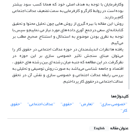
وکارفرمایان با توجه به هدف اصلی خود که همانا کسب سود بیشتر
بوده است در روابط کارگر و کارفرمایی به سمت تضعیف عدالت اجتماعی
گام بردارند.
روش: این مقاله با بهره گیری از روش هایی چون تحلیل محتوا و تحقیق
کتابخانه ای سعی درجمع آوری داده های مورد نیاز می نماییم و سپس با
توجه به نظری بودن موضوع به استدلال و استنتاج صحیح مطلب بر
می‌آییم.
یافته ها:نظرات اندیشمندان در حوزه عدالت اجتماعی در حقوق کار را
می‌توان مبنای سنجش تاثیر خصوصی سازی بر این حوزه در
نظرگرفت.در این مطالعه که جنبه میان رشته ای بین رشته های حقوق ،
اقتصاد و جامعه شناسی می‌باشد به صورت روش توصیفی و تحلیلی به
بررسی رابطه عدالت اجتماعی و خصوصی سازی و نقش آن در تحقق
عدالت اجتماعی درحقوق کار پرداختیم.
کلیدواژه‌ها
''خصوصی سازی''
''تعارض''
''حقوق''
''عدالت اجتماعی''
''حقوق
کار''
عنوان مقاله
English