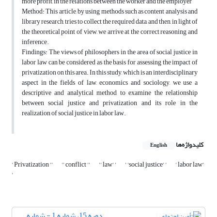
more profit, in the relations between the worker and the employer
Method: This article, by using methods such as content analysis and
library research, tries to collect the required data, and then, in light of
the theoretical point of view, we arrive at the correct reasoning and
inference.
Findings: The views of philosophers in the area of social justice in
labor law can be considered as the basis for assessing the impact of
privatization on this area. In this study, which is an interdisciplinary
aspect in the fields of law, economics and sociology, we use a
descriptive and analytical method to examine the relationship
between social justice and privatization and its role in the
realization of social justice in labor law.
کلیدواژه‌ها
English
' Privatization ''
'' conflict ''
'' law' '
' 'social justice' '
' labor law'
'
دوره 15، شماره 1 - شماره