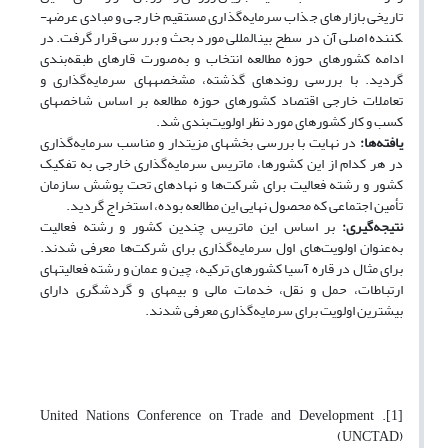
تاریخی بازارهای جذاب سرمایه‌گذاری مستقیم خارجی و مبادی عرضه­
کننده اصلی آن در سطح بین­المللی مورد بحث و بررسی قرار گرفت. در
ادامه کشورهای حوزه مطالعه انتخاب و به‌صورت قاره­ای طبقه‌­بندی
گردید. با بررسی روندهای گذشته، مشخصه­های سرمایه‌گذاری و
تعاملات خارجی اقتصاد کشورهای حوزه مطالعه بر اساس شاخص­های
کسب و کار کشورهای مورد نظر اولویت‌­بندی شد.
یافته‌ها:
در نهایت با بررسی بخش­های مزیت­دار و مناسب سرمایه‌گذاری
در هر کدام از این کشورها، ماتریس سرمایه‌گذاری خارجی به تفکیک
کشور و رشته فعالیت برای شرکت‌ها و نهادهای تحت پوشش سازمان
تأمین اجتماعی که محصول نهایی این مطالعه بوده، استخراج گردید.
نتیجه‌گیری:
بر اساس این ماتریس چندین کشور و رشته فعالیت
به‌عنوان اولویت‌­های اول سرمایه‌گذاری برای شرکت‌ها معرفی شدند.
برای مثال در قاره آسیا کشورهای ترکیه، چین و عمان و رشته فعالیت­های
ارتباطات، حمل و نقل، خدمات مالی و بیمه­ای و گردشگری دارای
بیشترین اولویت برای سرمایه‌گذاری معرفی شدند.
[1]. United Nations Conference on Trade and Development
(UNCTAD)