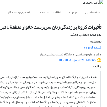
صفحه اصلی
مرور
اطلاعات نشریه
راهنمای نویسندگان
تأثیرات کرونا بر زندگی زنان سرپرست خانوار منطقۀ 1 تهران (اوین/ درکه)
نوع مقاله : مقاله پژوهشی
نویسنده
فهیمه آزموده
دکتری علوم سیاسی ، دانشگاه شهید بهشتی، تهران
10.22034/qjo.2021.141866
چکیده
هدف:
امروزه، جایگاه انسان محور اصلی توسعه است و توجه به نیازهای اساسی وی
حق مسلم در قوانین بین‌الملل محسوب می‌شود. در این میان سهم نابرابر و بیشت
به بررسی و واکاوی اثرات فقر در بین زنان سرپرست خانوار پس از پاندمی کرونا م
روش:
استفاده از تحلیل تماتیک یا موضوعی تحلیل شدند. عوامل بسیاری به‌عنوان م
امتیازات اشتغال رسمی، مهاجرت‌ها و جنگ‌ها که البته در دو سال اخیر با گست