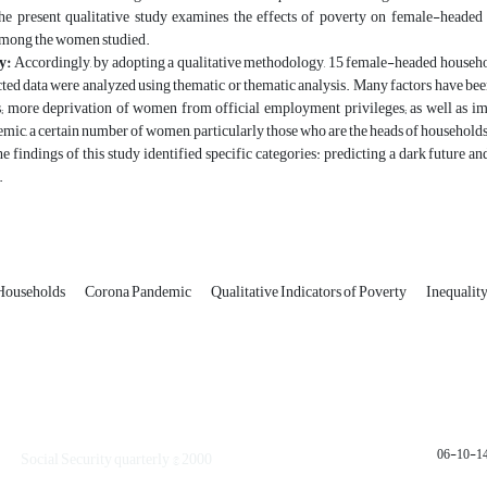
e present qualitative study examines the effects of poverty on female-headed 
mong the women studied.
y:
Accordingly, by adopting a qualitative methodology, 15 female-headed households
cted data were analyzed using thematic or thematic analysis. Many factors have been 
; more deprivation of women from official employment privileges; as well as immi
ic, a certain number of women, particularly those who are the heads of households,
 findings of this study identified specific categories: predicting a dark future and
.
Households
Corona Pandemic
Qualitative Indicators of Poverty
Inequalit
1401
Social Security quarterly © 2000