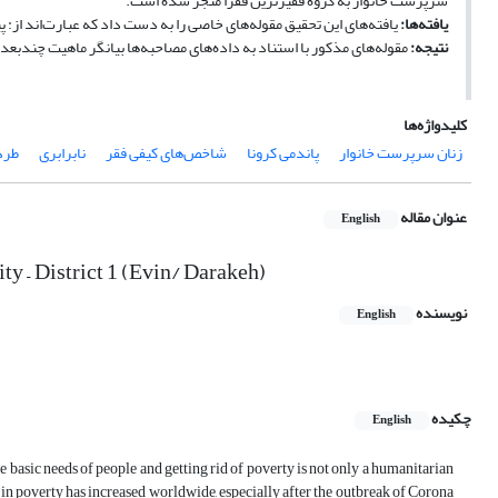
سرپرست خانوار به گروه فقیرترین فقرا منجر شده است.
یافته‌ها:
یافته‌های این تحقیق مقوله‌های خاصی را به دست داد که عبارت‌اند از:
نتیجه:
مقوله‌های مذکور با استناد به داده‌های مصاحبه‌ها بیانگر ماهیت چندبع
کلیدواژه‌ها
زنان سرپرست خانوار
پاندمی کرونا
شاخص‌های کیفی فقر
نابرابری
طرد
عنوان مقاله
English
y – District 1 (Evin/ Darakeh)
نویسنده
English
چکیده
English
e basic needs of people and getting rid of poverty is not only a humanitarian
in poverty has increased worldwide, especially after the outbreak of Corona