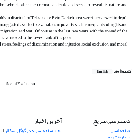
households after the corona pandemic and seeks to reveal its nature and
 in district 1 of Tehran city, Evin Darkeh area, were interviewed in depth
suggested as effective variables in poverty such as inequality of rights and
gration and war. Of course, in the last two years, with the spread of the
 have moved to the lowest rank of the poor.
 stress, feelings of discrimination and injustice, social exclusion, and moral
کلیدواژه‌ها
English
y
Social Exclusion
دسترسی سریع
آخرین اخبار
صفحه اصلی
ایجاد صفحه نشریه در گوگل اسکالر
-10-06
درباره نشریه