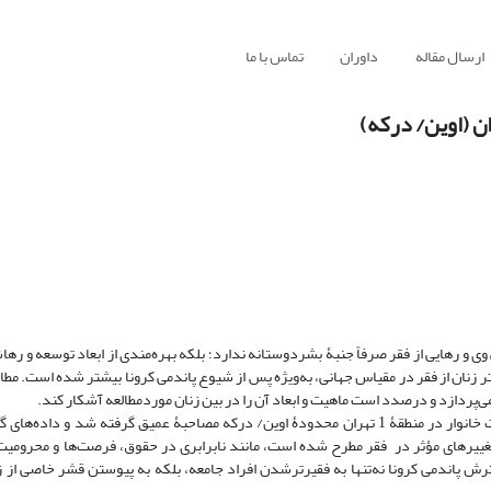
ارسال مقاله
داوران
تماس با ما
 و رهایی از فقر صرفاً جنبۀ بشردوستانه ندارد؛ بلکه بهره‌مندی از ابعاد توسعه و رها
ر زنان از فقر در مقیاس جهانی، به‌ویژه پس از شیوع پاندمی کرونا بیشتر شده است. مطا
ی‌پردازد و درصدد است ماهیت و ابعاد آن را در بین زنان موردمطالعه آشکار کند.
بر همین اساس، با اتخاذ روش‌شناسی کیفی، از 15 نفر از زنان سرپرست خانوار در منطقۀ 1 تهران محدودۀ اوین/ درکه مصاحبۀ عمیق گرفته 
تغییرهای مؤثر در فقر مطرح شده است، مانند نابرابری در حقوق، فرصت‌ها و محرومیت 
رش پاندمی کرونا نه‌تنها به فقیرترشدن افراد جامعه، بلکه به پیوستن قشر خاصی از زن