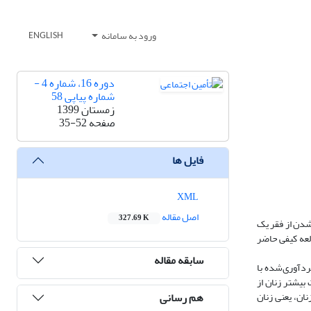
ورود به سامانه
ENGLISH
دوره 16، شماره 4 -
شماره پیاپی 58
زمستان 1399
صفحه
35-52
فایل ها
XML
اصل مقاله
327.69 K
شدن از فقر یک
لعه کیفی حاضر
سابقه مقاله
شد و داده‌های گردآوری‌شده با
بیشتر زنان از
هم رسانی
ان، یعنی زنان