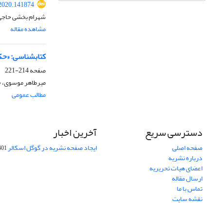
2020.141874
شهرام بخشی حاجی خ
مشاهده مقاله
کتابشناسی: «حک
صفحه
214-221
میرطاهر موسوی، ح
مطالب عمومی
دسترسی سریع
آخرین اخبار
صفحه اصلی
ایجاد صفحه نشریه در گوگل اسکالر
-10-06
درباره نشریه
اعضای هیات تحریریه
ارسال مقاله
تماس با ما
نقشه سایت