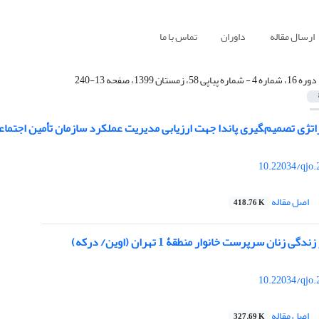
ارسال مقاله
داوران
تماس با ما
دوره 16، شماره 4 - شماره پیاپی 58، زمستان 1399، صفحه 13-240
اتژی تصمیم‌‍‏گیری پاندا جهت ارزیابی مدیریت عملکرد سازمان تأمین اجتماع
10.22034/qjo.
اصل مقاله
418.76 K
ی زنان سرپرست خانوار منطقۀ 1 تهران (اوین/ درکه)
10.22034/qjo.
اصل مقاله
327.69 K