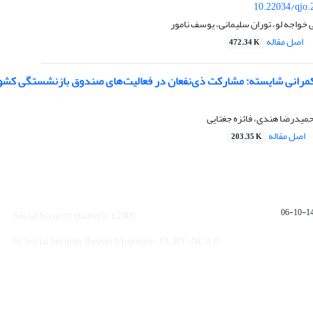
10.22034/qjo.
واجه لو، توران سلیمانی، یوسف نامور
اصل مقاله
472.34 K
مرانی شایسته: مشارکت ذی‌نفعان در فعالیت‌های صندوق بازنشستگی کشوری
میدرضا هندی، فائزه جغتایی
اصل مقاله
203.35 K
1401
Social Security quarterly © 2000
by Social Security Research Institute- CC BY-NC 4.0