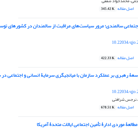
ستمی، محمدجواد شفقی
اصل مقاله
345.42 K
تماعی سالمندی؛ مرور سیاست‌های مراقبت از سالمندان در کشورهای توسعه
10.22034/qjo.
اصل مقاله
422.33 K
وسعۀ رهبری بر عملکرد سازمان با میانجیگری سرمایۀ انسانی و اجتماعی در 
10.22034/qjo.
، نرجس شرافتی
اصل مقاله
678.51 K
العۀ موردی ادارۀ تأمین اجتماعی ایالات متحدۀ آمریکا