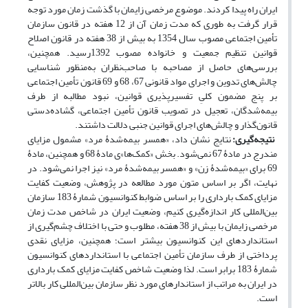
ایران راه پیدا کردند. موضوع مرخصی زایمان با گذشت زمان مورد توجه
قرار گرفت به طوری که مدت زمان آن از 12 هفته در قانون سازمان
تأمین اجتماعی مصوب سال 1354 به بیش از 38 هفته در قانون اصلاح
قوانین تنظیم جمعیت و خانواده مصوب 1392رسید. همچنین،
بررسی‌های حاصل از مصاحبه با صاحب‌نظران به‌منظور شناسایی
چالش‌های تدوین و اجرای مواد قانونی 67، 68 و 69 قانون تأمین اجتماعی
بر پنج مضمون کلیِ تفسیرپذیری قوانین، نبود مطالبه از طرف
بیمه‌شدگان، تعجیل در تصویب قانون تأمین اجتماعی، گشاده‌دستی
قانون‌گذار و چالش‌های اجرای قوانین جنبی دلالت داشتند.
نتیجه‌گیری:
نتایج نشان داد، «همسر بیمه‌شدۀ مرد» مشمول مزایای
مندرج در مادۀ 67 نمی‌شود. بخش «کمک‌ها»ی مادۀ 68 و همچنین، مادۀ
69 برای «بیمه‌شدۀ زن» و «همسر بیمه‌شدۀ مرد» نیز اجرا نمی‌شود. در
نهایت، اگر بر اساس متون مورد مطالعه در پژوهش، وضعیت کفایت
مزایای کمک بارداری را بر اساس ضوابط کنوانسیون شمارۀ 183 سازمان
بین‌المللی کار اندازه‌گیری کنیم، وضعیت ایران در شاخص مدت ‌زمان
مرخصی زایمان با بیش از 38 هفته، مطلوب و حتی با اختلاف چشم‌گیری از
استانداردهای این کنوانسیون بیشتر است؛ همچنین، مزایای نقدی
پرداختی از طرف سازمان تأمین اجتماعی با استانداردهای کنوانسیون
شمارۀ 183 برابر است. لذا وضعیت شاخص کفایت مزایای کمک بارداری
در ایران به مراتب از استاندارهای مورد نظر سازمان بین‌المللی کار بالاتر
است.