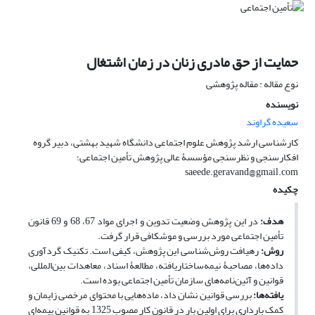
حمایت از حق مادری زنان در زمان اشتغال
نوع مقاله : مقاله پژوهشی
نویسنده
سعیده گراوند
کارشناسی ارشد پژوهش علوم اجتماعی دانشگاه شهید بهشتی، دبیر گروه
افکارسنجی و نظرسنجی مؤسسۀ عالی پژوهش تأمین اجتماعی؛
saeede.geravand@gmail.com
چکیده
هدف:
در این پژوهش وضعیت تدوین و اجرای مواد 67، 68 و 69 قانون
تأمین اجتماعی مورد بررسی و موشکافی قرار گرفت.
روش‌:
رهیافت روش‌شناسی این پژوهش، کیفی است. تکنیک گردآوری
داده‌ها، مصاحبۀ نیمه‌‌ساختار‌یافته، مطالعۀ اسناد، معاهدات بین‌المللی،
قوانین و آئین‌نامه‌های سازمان تأمین اجتماعی بوده است.
یافته‌ها:
بررسی‌ قوانین نشان داد، ماده‌هایی با محتوای مرخصی زایمان و
کمک بارداری برای اولین ‌بار در قانون کار مصوب 1325 به قوانین بیمه‌ای