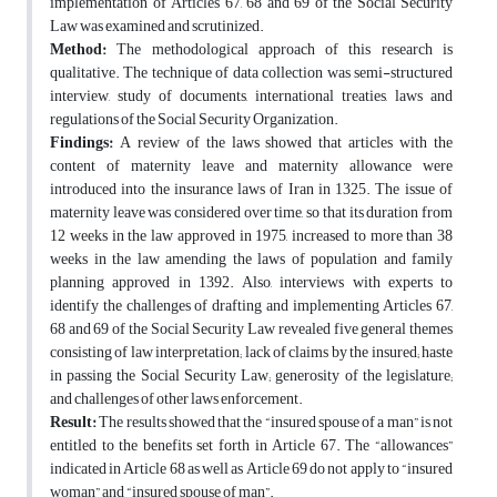
implementation of Articles 67, 68 and 69 of the Social Security
Law was examined and scrutinized.
Method:
The methodological approach of this research is
qualitative. The technique of data collection was semi-structured
interview, study of documents, international treaties, laws and
regulations of the Social Security Organization.
Findings:
A review of the laws showed that articles with the
content of maternity leave and maternity allowance were
introduced into the insurance laws of Iran in 1325. The issue of
maternity leave was considered over time, so that its duration from
12 weeks in the law approved in 1975, increased to more than 38
weeks in the law amending the laws of population and family
planning approved in 1392. Also, interviews with experts to
identify the challenges of drafting and implementing Articles 67,
68 and 69 of the Social Security Law revealed five general themes
consisting of law interpretation; lack of claims by the insured; haste
in passing the Social Security Law; generosity of the legislature;
and challenges of other laws enforcement.
Result:
The results showed that the “insured spouse of a man” is not
entitled to the benefits set forth in Article 67. The “allowances”
indicated in Article 68 as well as Article 69 do not apply to “insured
woman” and “insured spouse of man”.