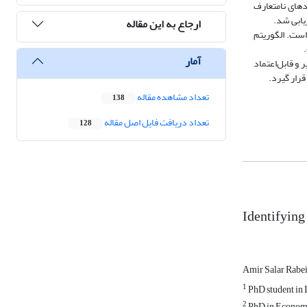
خیص تقلب برای شناسایی دستمزدهای نامتعارف
یابی شد.
ارجاع به این مقاله
است. الگوریتم
آمار
و قابل‌اعتماد
رار گیرد.
تعداد مشاهده مقاله
138
تعداد دریافت فایل اصل مقاله
128
Identifying
Amir Salar Rabe
1
PhD student in 
2
PhD in Economics