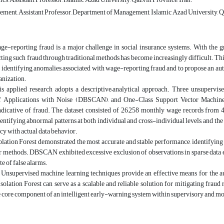
ment, Assistant Professor, Department of Management, Islamic Azad University, Q
e-reporting fraud is a major challenge in social insurance systems. With the
cting such fraud through traditional methods has become increasingly difficult. Th
 identifying anomalies associated with wage-reporting fraud and to propose an au
anization.
s applied research adopts a descriptive–analytical approach. Three unsupervis
of Applications with Noise (DBSCAN), and One-Class Support Vector Machi
indicative of fraud. The dataset consisted of 26,258 monthly wage records from
entifying abnormal patterns at both individual and cross-individual levels, and th
cy with actual data behavior.
olation Forest demonstrated the most accurate and stable performance, identifying
er methods. DBSCAN exhibited excessive exclusion of observations in sparse dat
te of false alarms.
Unsupervised machine learning techniques provide an effective means for the a
Isolation Forest can serve as a scalable and reliable solution for mitigating fraud
he core component of an intelligent early-warning system within supervisory and 