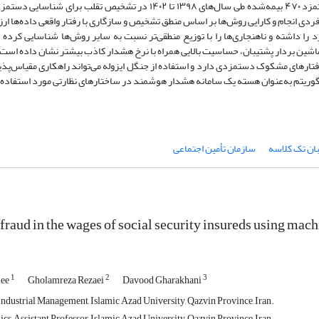
پشتیبان (One-Class SVM) روی مجموعه‌ای شامل ۲۶۲۵۸ رکورد ماهانه دستمزد ۴۷۰ بیمه‌شده طی سال‌های ۱۳۹۸ تا ۱۴۰۲ در تش
فردی انجام و کارایی روش‌ها بر اساس منطق تشخیص و سازگاری با رفتار واقعی داده‌ها ارز
د را داشته و ناهنجاری‌ها را با توزیع منطقی‌تر نسبت به سایر روش‌ها شناسایی کرده 
اشین بردار پشتیبان، حساسیت بالایی همراه با نرخ هشدار کاذب بیشتر نشان داده است.
تارهای مشکوک دستمزدی دارد و استفاده از جنگل ایزوله می‌تواند راهکاری مقیاس‌پذیر 
لگوریتم به‌عنوان هسته یک سامانه هشدار هوشمند در ساختارهای نظارتی مورد استفاده ق
بان تک کلاسه
سازمان تأمین اجتماعی
 fraud in the wages of social security insureds using mac
1
2
3
iee
Gholamreza Rezaei
Davood Gharakhani
Industrial Management, Islamic Azad University, Qazvin Province, Iran.
, Assistant Professor, Islamic Azad University, Qazvin Province, Iran.