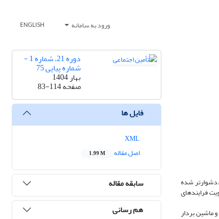
ورود به سامانه
ENGLISH
دوره 21، شماره 1 -
شماره پیاپی 75
بهار 1404
صفحه
83-114
فایل ها
XML
اصل مقاله
1.99 M
 دشوارتر شده
سابقه مقاله
ویت فرایندهای
هم رسانی
ازنظر هدف، کاربردی و از نظر ماهیت داده‌ها، توصیفی-تحلیلی است. سه الگوریتم جنگل ایزوله، الگوریتم خوشه‌بندی مبتنی بر چگالی (DBSCAN) و ماشین بردار