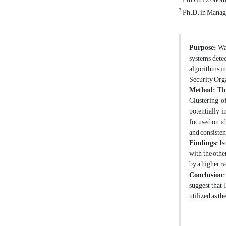
3
Ph.D. in Manage
Purpose:
Wag
systems, dete
algorithms in
Security Org
Method:
Thi
Clustering 
potentially 
focused on id
and consisten
Findings:
Is
with the oth
by a higher ra
Conclusion:
suggest that 
utilized as t