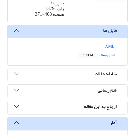
پیاپی 6
پاییز 1379
صفحه
371-408
فایل ها
XML
اصل مقاله
1.91 M
سابقه مقاله
هم رسانی
ارجاع به این مقاله
آمار