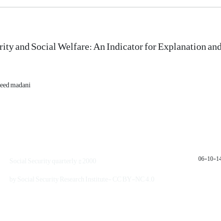
rity and Social Welfare: An Indicator for Explanation 
aeed madani
1401
Social Security quarterly © 2000
by Social Security Research Institute- CC BY-NC 4.0