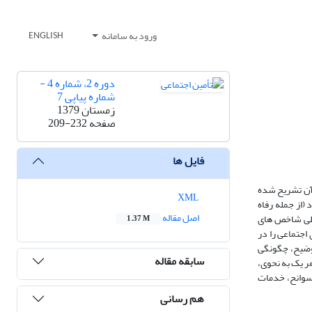
ورود به سامانه
ENGLISH
دوره 2، شماره 4 -
شماره پیاپی 7
زمستان 1379
صفحه
209-232
فایل ها
 آن تشریح شده
XML
(از جمله رفاه
اصل مقاله
صلی شاخص های
1.37 M
اجتماعی را در
توضیح، چگونگی
سابقه مقاله
عاتآن جام شده، ۲۲۱ شاخص ساده و ترکیبی- که هر یک به نحوی،
 سوانح، خدمات
هم رسانی