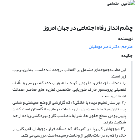
چشم انداز رفاه اجتماعی در جهان امروز
نویسنده
مترجم: دکتر ناصر موفقیان
چکیده
این مطب مجموعه ای مشتمل بر ۱۲مطلب ترجمه شده است، به این ترتیب
زیر است:
۱٫ «عدالت اجتماعی، مفهومی کهنه یا هنوز زنده» که بررسی و تألیف
تفصیلی پروفسور مارک فلوربایی، متخصص نظریه های معاصر «عدالت
اجتماعی» است.
۲٫ «پرستار تعلیم دیده یا خانگی؟» که گزارشی از وضع معیشتی و شغلی
پرستاران مرتبط با «سازمان ملی خدمات درمانی» انگلستان است که از
پایین بودن سطح حقوق ها، شرایط نامناسب کار و بهره کشی زیاده از حد
شکایت دارند.
۳٫ «نوجوانان گریزپا در آمریکا» که مسأله فرار نوجوانان آمریکایی از
خانه را که به درجات بالایی از وخامت رسیده است، بررسی می کند.