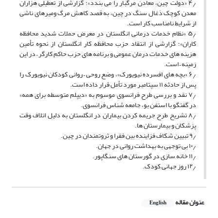
۴٫ «دولت چین، معادن مرگبار را می بندد»؛ گزارشی از تعطیلی هزاران
معدن کوچک ذغال سنگ در چین، به قصد کاهش مرگ ومیرهای ناشی
از شرایط نامناسب کار است.
۵٫ «نظام خدمات درمانی انگلستان در معرض حملات شدید محافظه
کاران»؛ گزارشی از انتقاد حزب محافظه کار انگلستان از نحوه تأمین
هزینه های خدمات درمان عمومی و برنامه های حزب حاکم کارگر – در این
زمینه – است.
۶٫ «بچه های افسرده نیویورک»، وضع روحی – روانی کودکان نیویورک را
پس از حادثه ۱۱ سپتامبر مورد تأمل قرار داده است.
۷٫ نقد و بررسی طرح فرانسوی موسوم به «دیپلم متوسطه برای همه»
در گفتگو با استفن بو، جامعه شناس فرانسوی.
۸٫ تشریح طرح جریمه کردن بیماران در انگلستان به دلیل اتلاف وقت
پزشکان و بیمارستان ها.
۹٫ تبیین شکاف فزاینده بین فقرا و ثروتمندان در چین.
۱۰٫ بی توجهی به بهداشت روانی در جهان.
۱۱٫ خانه سازی در گورستان های سنگاپور.
۱۲٫ روز جهانی کودک.
عنوان مقاله
English