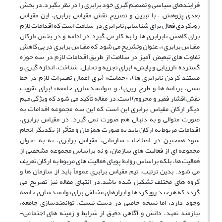
فرایندهای سیاسی و تصمیم گیری خود برابری را در نظر بگیرد.در بخش
بعدی پژوهش ، با تبیین و تصریح نقش مقیاس برابری، این مقیاس
رویکردی فعال برای شناسایی نابرابری در سلامت است که اقدامات لازم
برای کاهش نابرابری ها را به کار می گیرد.در ادامه و در بخش «ارکان
مقیاس برابری»، عنوان وتشریح می شود که مقیاس برابری در پی کاهش
تفاوت های تبعیض آمیز در سلامت از طریق اقدامات لازم در سه حوزه
گسترده «ارزیابی و پایش» (برای تجزیه و تحلیل، شناخت، اندازه گیری و
مستند کردن نابرابری ها)، «حمایت» (بری اعمال تغییرات لازم در خط
مشی، برنامه ها و طرح ریزی)، و «توانمندسازی جامعه» (برای تقویت
نقش اقشار فقیر و محروم) است.در مقاله تأکید می شود که ویژگی مهم
دیگر ارکان مقیاس برابری این است که این سه مجموعه اقدامات به
صورت متوالی و به دنبال هم صورت نمی گیرد. در مقیاس برابری،
اقدامات مربوط به ارکان باید به صورت همزمان و متأثر از یکدیگر انجام
شود.همچنین در اصلاحات سازمانی، مقیاس برابری، نه به عنوان
مجموعه ای از فعالیت های سازمان، و نه براساس مجموعه مشخصی از
فعالیت ها، بلکه براساس روابط پویای فعالیت های مربوط به ارکان تعریف
می شود. بدین ترتیب، تیم مقیاس برابری عموماً باید از سازمان ها و
گروه های مختلف تشکیل شده باشد.در انتهای مقاله نیز تصریح می
گردد که هرچند رویکردها و ابزارهای مختلفی برای توانمندسازی جامعه
وجود دارد، اما نسخه خاصی در دست نیست. توانمندسازی جامعه،
نیازمند تعهد، دانش و آگاهی دقیق از شرایط و زمینه های اجتماعی-