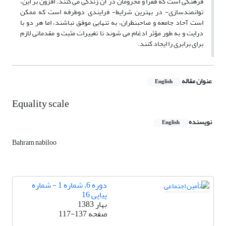
فرهنگی است که فقرا و محرومان در آن زندگی می کنند. افزون بر این،
توانمندسازی- در بهترین شرایط- فرایندی دوطرفه است که ممکن
است آحاد جامعه و صاحبنظران، به تنهایی موفق نباشند، اما هر دو با
درایت و به طور مؤثر ادغام می شوند تا تغییرات مثبت و مقدماتی لازم
برای برابری را ایجاد کنند.
عنوان مقاله
English
Equality scale
نویسنده
English
Bahram nabiloo
دوره 6، شماره 1 - شماره
پیاپی 16
بهار 1383
صفحه
117-137