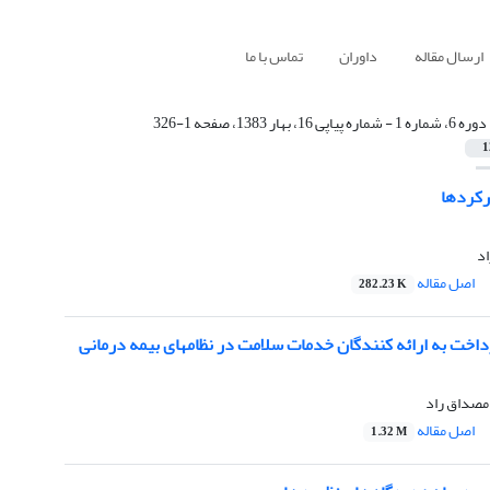
ارسال مقاله
داوران
تماس با ما
دوره 6، شماره 1 - شماره پیاپی 16، بهار 1383، صفحه 1-326
1
رکردها
اد
اصل مقاله
282.23 K
داخت به ارائه کنندگان خدمات سلامت در نظامهای بیمه درمانی
مصداق راد
اصل مقاله
1.32 M