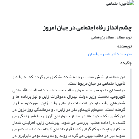
چشم انداز رفاه اجتماعی در جهان امروز
نوع مقاله : مقاله پژوهشی
نویسنده
مترجم: دکتر ناصر موفقیان
چکیده
این مقاله، از شش مطلب ترجمه شده تشکیل می گردد که به رفاه و
تأمین اجتماعی در جهان مربوط است.
«جامعه ای با دو سرعت» عنوان مطلب نخست است؛ اصلاحات اقتصادی
کویزومی، نخست وزیر دولت لیبرال دموکرات ژاپن و نیز برنامه ها و
شعارهای رقیب او در انتخابات پارلمانی وقت ژاپن، موردتوجه قرار
گرفته است. «سیمای ناپیدای فقر در ژاپن» ، و درماندگی روزافزون در
این کشور، که حدود ۱۵ درصد از خانوارهای آن زیرخط فقر زندگی می
کنند، در ادامه مطلب، بررسی می شود. پیرشدن ژاپن، افزایش شمار
«بیکاران ناپیدا» و کارگرانی که با قراردادهای کوتاه مدت استخدام می
شوند نیز در مطلب تبیین می گردد. روند رو به رشد نوعی نابرابری در