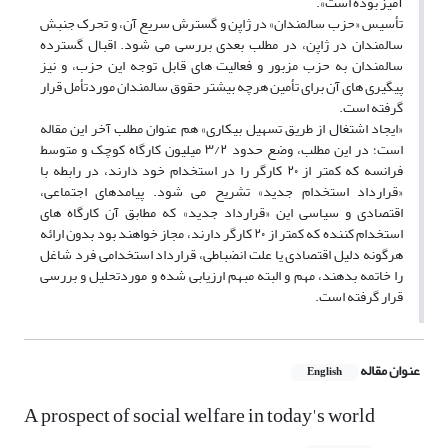
آمیز بوده است».
تأسیس «حزب سالمندان» در ژاپن و گسترش سریع آن، و تحرک جنبش
سالمندان در ژاپن، در مطلب بعدی بررسی می شود. اقبال گسترده
سالمندان به حزب مزبور و فعالیت های قابل توجه این حزب، و نیز
پیگیری های آن برای تأمین هرچه بیشتر حقوق سالمندان موردتأمل قرار
گرفته است.
«ایجاد اشتغال از طریق تسهیل بیکاری» هم عنوان مطلب آخر این مقاله
است؛ در این مطلب، وضع حدود ۳/۲ میلیون کارگاه کوچک و متوسط
فرانسه که کمتر از ۲۰ کارگر را در استخدام خود دارند، در رابطه با
«قرارداد استخدام جدید» تشریح می شود. پیامدهای اجتماعی،
اقتصادی و سیاسی این «قرارداد جدید» که مطابق آن کارگاه های
استخدام کننده که کمتر از ۲۰ کارگر دارند، مجاز خواهند بود بدون ارائه
هرگونه دلیل اقتصادی یا علت انضباطی، قرارداد استخدامی فرد شاغل
را خاتمه بدهند، مهم و البته مبهم ارزیابی شده و موردتحلیل و بررسی
قرار گرفته است.
عنوان مقاله
English
A prospect of social welfare in today's world