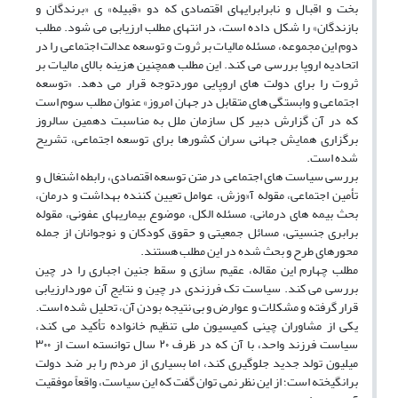
بخت و اقبال و نابرابرایهای اقتصادی که دو «قبیله» ی «برندگان و
بازندگان» را شکل داده است، در انتهای مطلب ارزیابی می شود. مطلب
دوم این مجموعه، مسئله مالیات بر ثروت و توسعه عدالت اجتماعی را در
اتحادیه اروپا بررسی می کند. این مطلب همچنین هزینه بالای مالیات بر
ثروت را برای دولت های اروپایی موردتوجه قرار می دهد. «توسعه
اجتماعی و وابستگی های متقابل در جهان امروز» عنوان مطلب سوم است
که در آن گزارش دبیر کل سازمان ملل به مناسبت دهمین سالروز
برگزاری همایش جهانی سران کشورها برای توسعه اجتماعی، تشریح
شده است.
بررسی سیاست های اجتماعی در متن توسعه اقتصادی، رابطه اشتغال و
تأمین اجتماعی، مقوله آ«وزش، عوامل تعیین کننده بهداشت و درمان،
بحث بیمه های درمانی، مسئله الکل، موضوع بیماریهای عفونی، مقوله
برابری جنسیتی، مسائل جمعیتی و حقوق کودکان و نوجوانان از جمله
محورهای طرح و بحث شده در این مطلب هستند.
مطلب چهارم این مقاله، عقیم سازی و سقط جنین اجباری را در چین
بررسی می کند. سیاست تک فرزندی در چین و نتایج آن موردارزیابی
قرار گرفته و مشکلات و عوارض و بی نتیجه بودن آن، تحلیل شده است.
یکی از مشاوران چینی کمیسیون ملی تنظیم خانواده تأکید می کند،
سیاست فرزند واحد، با آن که در ظرف ۲۰ سال توانسته است از ۳۰۰
میلیون تولد جدید جلوگیری کند، اما بسیاری از مردم را بر ضد دولت
برانگیخته است؛ از این نظر نمی توان گفت که این سیاست، واقعاً موفقیت