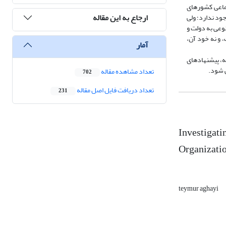
جتماعی کشورهای
ارجاع به این مقاله
جود ندارد؛ ولی
وعی به دولت و
 و نه خود آن،
آمار
له، پیشنهادهای
ی شود.
تعداد مشاهده مقاله
702
تعداد دریافت فایل اصل مقاله
231
Investigatin
Organizatio
teymur aghayi