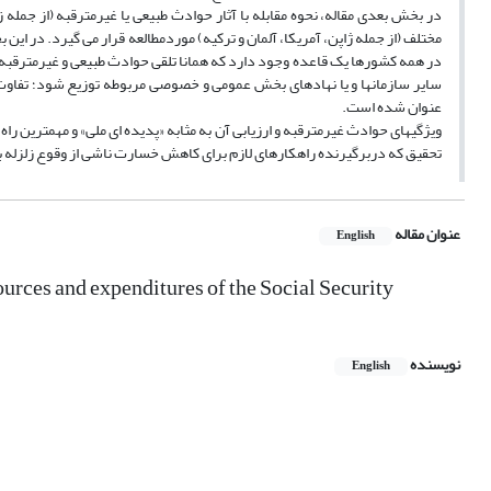
در بخش بعدی مقاله، نحوه مقابله با آثار حوادث طبیعی یا غیرمترقبه (از جمله 
مختلف (از جمله ژاپن، آمریکا، آلمان و ترکیه) موردمطالعه قرار می گیرد. در این
در همه کشورها یک قاعده وجود دارد که همانا تلقی حوادث طبیعی و غیرمترقبه ،
سایر سازمانها و یا نهادهای بخش عمومی و خصوصی مربوطه توزیع شود؛ تفاوت
عنوان شده است.
ویژگیهای حوادث غیرمترقبه و ارزیابی آن به مثابه «پدیده ای ملی» و مهمترین راه
تحقیق که دربرگیرنده راهکارهای لازم برای کاهش خسارت ناشی از وقوع زلزله 
عنوان مقاله
English
sources and expenditures of the Social Security
نویسنده
English