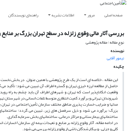
صفحه اصلی
مرور
اطلاعات نشریه
راهنمای نویسندگان
بررسی آثار مالی وقوع زلزله در سطح تهران بزرگ بر منابع
نوع مقاله : مقاله پژوهشی
نویسنده
تیمور آقایی
چکیده
این مقاله ، خلاصه ای است از یک طرح پژوهشی با همین عنوان. در بخش نخست مقال
حاصل از مطالعه لرزه خیزی تهران و گستره اطراف آن تبیین می شود؛ تأکید می
واقعیت انکاناپذیر است که تهران و شهرهای اطراف آن باید چشم به راه روید
شهروندان تهرانی و برآورد کمیت انتظاری متوسط تلفات انسانی در شهرستان تهران
مدلها و ضرایب خسارت پذیری مناطق مختلف سازمان تأمین اجتماعی در تهران 
بزرگ؛ برآورد می شود و ذیل سرفصل های زیر، تبیین می گردد: ساختمانهای
ساختمانهای بیمارستانی و مراکز درمانی، ساختمانهای بخش سرمایه گذاری.
در ادامه مقاله، آثار وقوع زلزله بر منابع و تعهدات بیمه ای سازمان (خسارات 
کلی و جزئی ، و بیکارشدگان ناشی از وقوع زلزله بررسی می شود.