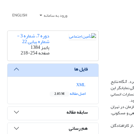
ورود به سامانه
ENGLISH
دوره 7، شماره 3 -
شماره پیاپی 22
پاییز 1384
صفحه
218-254
فایل ها
. آنگاه نتایج
XML
 نمایانگر این
اصل مقاله
خسارات انسانی
2.05 M
د.
زمان در تهران
سابقه مقاله
هی و مسکونی،
از کارافتادگان
هم رسانی