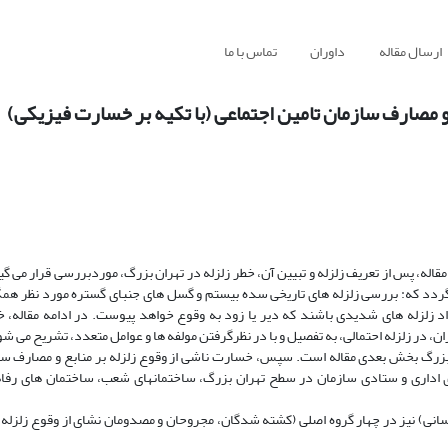
ارسال مقاله
داوران
تماس با ما
 و مصارف سازمان تامین اجتماعی (با تکیه بر خسارت فیزیکی)
ه، پس از تعریف زلزله و تبیین آن، خطر زلزله در تهران بزرگ، موردبررسی قرار می گیرد
 گردد که: بررسی زلزله های تاریخی سده بیستم و گسل های جنبای گستره مورد نظر همگی
اد زلزله های شدیدی باشند که دیر یا زود به وقوع خواهد پیوست. در ادامه مقاله، 
، در زلزله احتمالی، به تفصیل و با در نظرگرفتن مولفه ها و عوامل متعدد، تشریح می شو
بزرگ بخش بعدی مقاله است. سپس، خسارت ناشی از وقوع زلزله بر منابع و مصارف سا
 اداری و ستادی سازمان در سطح تهران بزرگ، ساختمانهای شعب، ساختمان های رفا
انسانی) نیز در چهار گروه اصلی (کشته شدگان، مجروحان و مصدومان نشای از وقوع زلزله، 