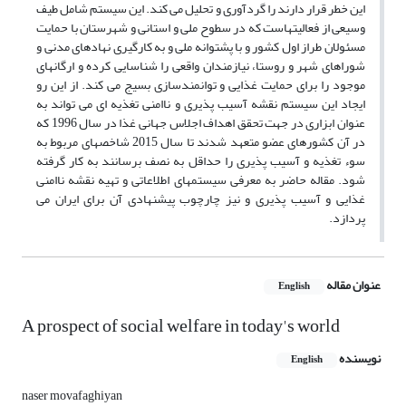
این خطر قرار دارند را گردآوری و تحلیل می کند. این سیستم شامل طیف
وسیعی از فعالیتهاست که در سطوح ملی و استانی و شهرستان با حمایت
مسئولان طراز اول کشور و با پشتوانه ملی و به کارگیری نهادهای مدنی و
شوراهای شهر و روستا، نیازمندان واقعی را شناسایی کرده و ارگانهای
موجود را برای حمایت غذایی و توانمندسازی بسیج می کند. از این رو
ایجاد این سیستم نقشه آسیب پذیری و ناامنی تغذیه ای می تواند به
عنوان ابزاری در جهت تحقق اهداف اجلاس جهانی غذا در سال 1996 که
در آن کشورهای عضو متعهد شدند تا سال 2015 شاخصهای مربوط به
سوء تغذیه و آسیب پذیری را حداقل به نصف برسانند به کار گرفته
شود. مقاله حاضر به معرفی سیستمهای اطلاعاتی و تهیه نقشه ناامنی
غذایی و آسیب پذیری و نیز چارچوب پیشنهادی آن برای ایران می
پردازد.
عنوان مقاله
English
A prospect of social welfare in today's world
نویسنده
English
naser movafaghiyan