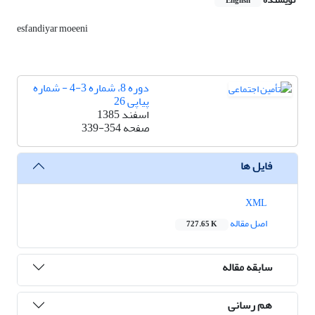
English
esfandiyar moeeni
دوره 8، شماره 3-4 - شماره
پیاپی 26
اسفند 1385
صفحه
339-354
فایل ها
XML
اصل مقاله
727.65 K
سابقه مقاله
هم رسانی