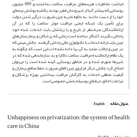
انباشت مخاطرات هزینه‌های مراقبت سلامت‌ نداشتند،و 009 میلیون
روستایی که بیشتر آنها از شهروندان فقیر بودند،یکشبه پوشش‌ بیمه‌ای
خود را از دست دادند. به علاوه تجربه چین‌ ضرورت درگیر شدن دولت
برای تأمین یک شبکه ایمنی مراقبت موثر سلامت را که در آن‌
ارائه‌کنندگان صرف‌نظر از تاریخ و یا زیانشان بابت خدمات شده خود
پاداش بگیرند،آشکار ساخته است زمانی که پزشکان و بیمارستان‌های
چین بابت ارائه خدمات با تکنولوژی عالی‌ پاداش گرفتند. چالش مهمی که
در چین و ایالات متحد به آن بها داده نشده ات،این است که چگونه به
یک نظام ارائه‌کننده مراقبت‌ سلامت ناکارا و بد سازماندهی شده که در
شهرها متورم شده و در مناطق روستایی کهنه شده‌ است را می‌توان
اصلاح کرد چالش دیگر فراروی چین القای ضرورت حفظ منافع بیماران و
کیفیت منطقی خدمات به کارکنان مراقبت بهداشتی بویژه پزشکان،و
مراعات اخلاق حرفه‌ای‌ بوسیله بخشی خصوصی است
عنوان مقاله
English
Unhappiness on privatization: the system of health
care in China
نویسنده