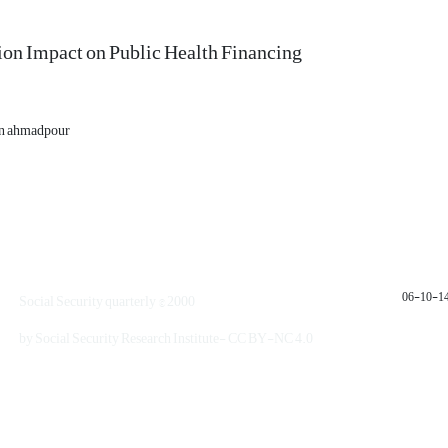
ion Impact on Public Health Financing
n ahmadpour
1401
Social Security quarterly © 2000
by Social Security Research Institute- CC BY-NC 4.0