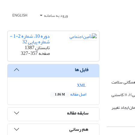
ورود به سامانه
ENGLISH
دوره 10، شماره 2-1 -
شماره پیاپی 32
تابستان 1387
صفحه
327-357
فایل ها
 همگانی سلامت
XML
اصل مقاله
))، (( کاستنی
1.86 M
ن ایجاد تغییر
سابقه مقاله
هم رسانی