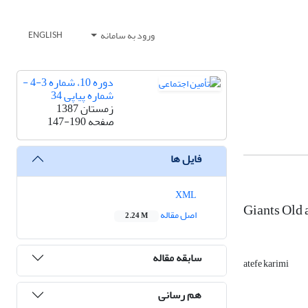
ورود به سامانه
ENGLISH
دوره 10، شماره 3-4 -
شماره پیاپی 34
زمستان 1387
صفحه
147-190
فایل ها
XML
Giants Old 
اصل مقاله
2.24 M
سابقه مقاله
atefe karimi
هم رسانی