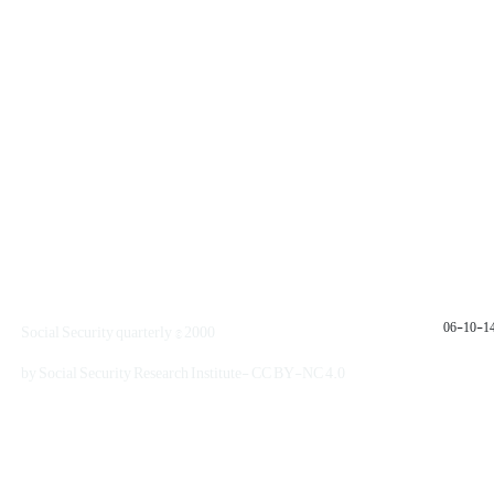
1401
Social Security quarterly © 2000
by Social Security Research Institute- CC BY-NC 4.0