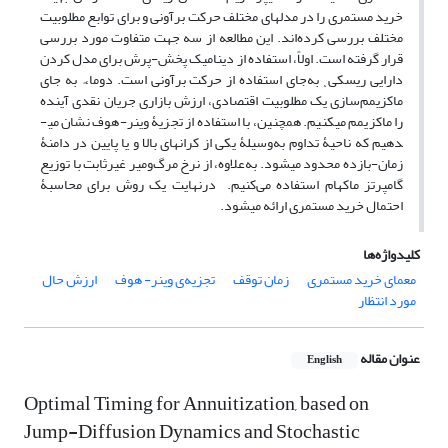
خرید مستمری را در مدل­های مختلف حرکت برآونی و برای توابع مطلوبیت
مختلف بررسی کرده‌اند. این مطالعه از سه جهت متفاوت مورد بررسی
قرار گرفته است. اولاً، استفاده از دینامیک پخش-پرش برای مدل کردن
دارایی ریسکیͺ به‌جای استفاده از حرکت برآونی است. دوما،ً به جای
ماکزیمم‌سازی یک مطلوبیت اقتصادی، ارزش بازاری جریان نقدی آینده
را ماکزیمم می­کنیم. همچنین، با استفاده از تجزیۀ وینر-هوف نشان می­
دهیم که ناحیۀ تداوم به‌وسیلۀ یکی از کران­های بالا و یا پایین در دامنۀ
زمان-بازده محدود می­شود. به‌علاوه، از نرخ مرگ‌و‌میر غیرثابت با توزیع
گامپرتز ماکهام استفاده می‌کنیم. در‌نهایت یک روش برای محاسبۀ
احتمال خرید مستمری ارائه می­شود.
کلیدواژه‌ها
معمای خرید مستمری
زمان توقف
تجزیه‌ی وینر- هوف
ارزش حال
مورد انتظار
عنوان مقاله
English
Optimal Timing for Annuitization, based on
Jump-Diffusion Dynamics and Stochastic