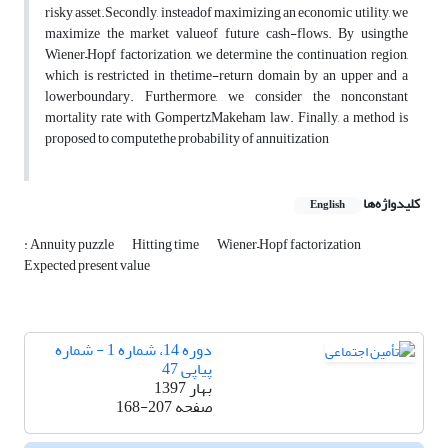
risky asset.
Secondly, instead
of maximizing an economic utility, we
maximize the market value
of future cash-flows. By using
the
Wiener–Hopf factorization, we determine the continuation region,
which is restricted in the
time-return domain by an upper and a
lower
boundary. Furthermore, we consider the non
constant
mortality rate with Gompertz
Makeham law. Finally, a method is
proposed to compute
the probability of annuitization
کلیدواژه‌ها
English
: Annuity puzzle
Hitting time
Wiener–Hopf factorization
Expected present value
دوره 14، شماره 1 - شماره
پیاپی 47
بهار 1397
صفحه
168-207