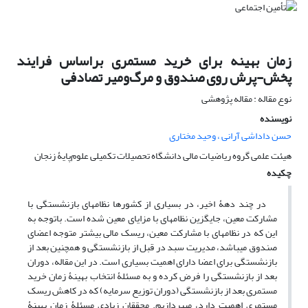
زمان بهینه برای خرید مستمری براساس فرایند
پخش-پرش روی صندوق و مرگ‌و‌میر تصادفی
نوع مقاله : مقاله پژوهشی
نویسنده
حسن داداشی آرانی ، وحید مختاری
هیئت علمی گروه ریاضیات مالی دانشگاه تحصیلات تکمیلی علوم‌پایۀ زنجان
چکیده
در چند دهۀ اخیر، در بسیاری از کشورها نظام­های بازنشستگی با
مشارکت معین، جایگزین نظام­های با مزایای معین شده است. با‌توجه به
این که در نظام­های با مشارکت معین، ریسک مالی بیش­تر متوجه اعضای
صندوق می­باشد، مدیریت سبد در قبل از بازنشستگی و همچنین بعد از
بازنشستگی برای اعضا دارای اهمیت بسیاری است. در این مقاله، دوران
بعد از بازنشستگی را فرض کرده و به مسئلۀ انتخاب بهینۀ زمان خرید
مستمری بعد از بازنشستگی (دوران توزیع سرمایه) که در کاهش ریسک
مستمری اهمیت دارد، می­پردازیم. محققان زیادی مسئلۀ زمان بهینۀ