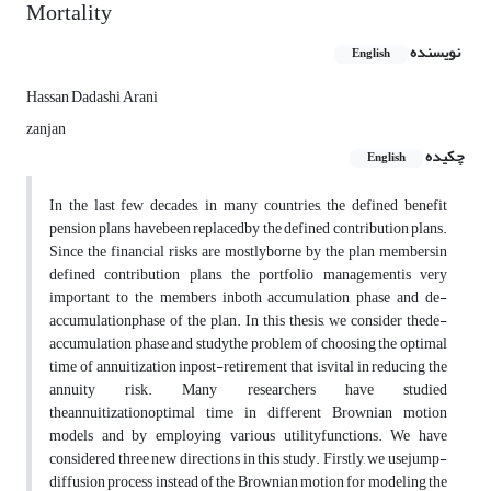
Mortality
نویسنده
English
Hassan Dadashi Arani
zanjan
چکیده
English
In the last few decades, in many countries, the defined benefit
pension plans have
been replaced
by the defined contribution plans.
Since the financial risks are mostly
borne by the plan members
in
defined contribution plans, the portfolio management
is very
important to the members in
both accumulation phase and de-
accumulation
phase of the plan. In this thesis, we consider the
de-
accumulation phase and study
the problem of choosing the optimal
time of annuitization in
post-retirement that is
vital in reducing the
annuity risk. Many researchers have studied
the
annuitization
optimal time in different Brownian motion
models and by employing various utility
functions. We have
considered three new directions in this study. Firstly, we use
jump-
diffusion process instead of the Brownian motion for modeling the