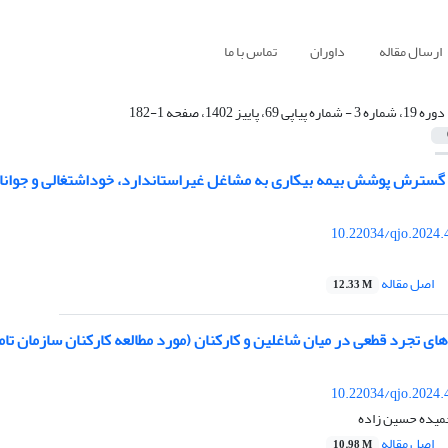
ارسال مقاله
داوران
تماس با ما
دوره 19، شماره 3 - شماره پیاپی 69، پاییز 1402، صفحه 1-182
 گسترش پوشش بیمه بیکاری به مشاغل غیراستاندارد، خوداشتغالی و جوانا
10.22034/qjo.2024.
اصل مقاله
12.33 M
های تجرد قطعی در میان شاغلین و کارکنان (مورد مطالعه کارکنان سازمان تام
10.22034/qjo.2024.
میده حسین زاده
اصل مقاله
10.98 M