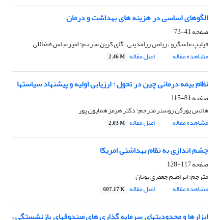
الگوهای اساسی در هزینه های بهداشت و درمان
صفحه
41-73
فیلیپ ماسگرو ، ریاض زرامدینی ، گای کرین مترجم: امیرعباس فضائلی
مشاهده مقاله
اصل مقاله
2.46 M
نظام بیمه درمانی چین در تحول : ارزیابی اولیه و پیشنهاد سیاستها
صفحه
81-115
هانس یورگن روسنر مترجم: دکتر هرمز همایون پور
مشاهده مقاله
اصل مقاله
2.03 M
چشم اندازی به نظام بهداشتی امریکا
صفحه
117-128
مترجم: ابراهیم جعفری پویان
مشاهده مقاله
اصل مقاله
607.17 K
ابزارها و محدودیتهای سرمایه گذاری های صندوقهای بازنشستگی ،